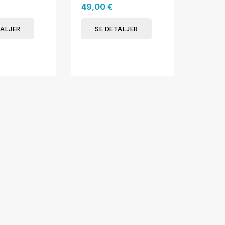
49,00 €
SE 
TALJER
SE DETALJER