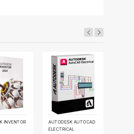
K INVENTOR
AUTODESK AUTOCAD
AUTOD
ELECTRICAL
49,00