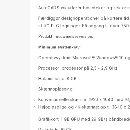
AutoCAD® inkluderer biblioteker og sektorspe
Færdiggør designoperationer på kortere tid. 
af I/O PLC tegninger. Få adgang til over 750.
Produkt i uddannelsesversion.
Minimum systemkrav:
Operativsystem: Microsoft® Windows® 10 og 1
Processor: processor på 2,5 - 2,9 GHz
Hukommelse: 8 GB
Skærmopløsning:
Konventionelle skærme: 1920 x 1080 med 16,8
Højopløselige og 4K-skærme: op til 3840 x 
Grafikkort: 1 GB GPU med 29 GB/s båndbred
Diskplads: 10 GB