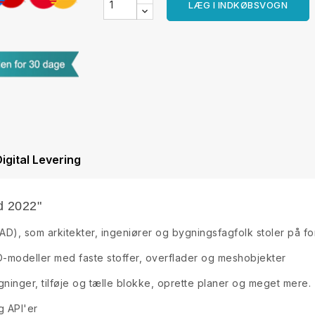
LÆG I INDKØBSVOGN
igital Levering
d 2022"
D), som arkitekter, ingeniører og bygningsfagfolk stoler på for
-modeller med faste stoffer, overflader og meshobjekter
inger, tilføje og tælle blokke, oprette planer og meget mere.
g API'er