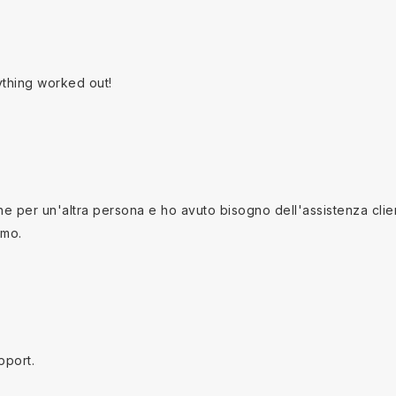
ything worked out!
 per un'altra persona e ho avuto bisogno dell'assistenza clienti
imo.
pport.