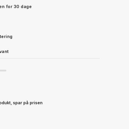
den for 30 dage
tering
vant
odukt, spar på prisen