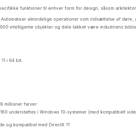
cifikke funktioner til enhver form for design, såsom arkitekton
Automatiser almindelige operationer som indsættelse af døre, g
000 intelligente objekter og dele takket være industriens biblio
1 i 64 bit.
 millioner farver
2160 understøttes i Windows 10-systemer (med kompatibelt vide
de og kompatibel med DirectX 11