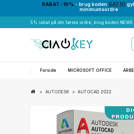
SAT10
RABAT -10%
- brug koden
gy
minimumsordre
5% rabat på din første ordre, brug koden NEW5 
Forside
MICROSOFT OFFICE
ARB
AUTODESK
AUTOCAD 2022