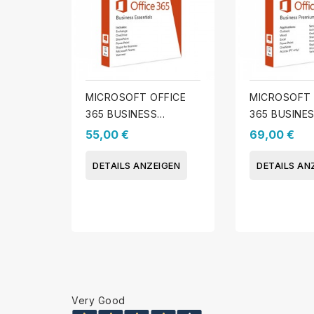
MICROSOFT OFFICE
MICROSOFT 
365 BUSINESS
365 BUSINE
ESSENTIALS
PREMIUM
55,00 €
69,00 €
DETAILS ANZEIGEN
DETAILS AN
Very Good