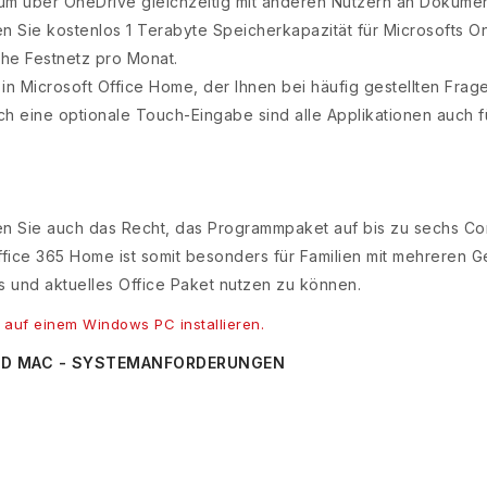
m über OneDrive gleichzeitig mit anderen Nutzern an Dokumen
n Sie kostenlos 1 Terabyte Speicherkapazität für Microsofts 
he Festnetz pro Monat.
in Microsoft Office Home, der Ihnen bei häufig gestellten Frage
h eine optionale Touch-Eingabe sind alle Applikationen auch 
 Sie auch das Recht, das Programmpaket auf bis zu sechs Compu
ice 365 Home ist somit besonders für Familien mit mehreren Ge
es und aktuelles Office Paket nutzen zu können.
 auf einem Windows PC installieren.
UND MAC - SYSTEMANFORDERUNGEN