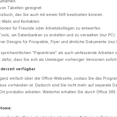
kumenten.
g von Tabellen geeignet.
izbuch, das Sie auch mit einem Stift bearbeiten können.
E-Mails und Kontakten.
ationen für Freunde oder Arbeitskollegen zu entwerfen.
Tools, um Datenbanken zu erstellen und zu verwalten (nur PC).
rner Designs für Prospekte, Flyer und ähnliche Dokumente (nur 
sprichwörtlichen "Papierkram" als auch umfassende Arbeiten ve
t dafür, dass Sie sich als Umsteiger vorheriger Versionen sofor
ederzeit verfügbar
t ganz einfach über die Office-Webseite, sodass Sie das Progr
chluss vorhanden ist. Dadurch sind Sie nicht mehr auf separat
Ort produktiv arbeiten. Weiterhin erhalten Sie durch Office 3
 Home: