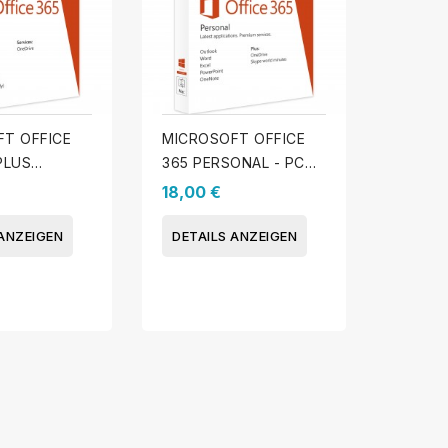
T OFFICE
MICROSOFT OFFICE
PLUS
365 PERSONAL - PC
S & MAC)
ODER MAC
18,00 €
 ANZEIGEN
DETAILS ANZEIGEN