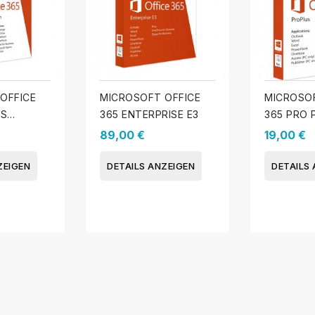
OFFICE
MICROSOFT OFFICE
MICROSOF
SS
365 ENTERPRISE E3
365 PRO 
(WINDOW
89,00 €
19,00 €
ZEIGEN
DETAILS ANZEIGEN
DETAILS