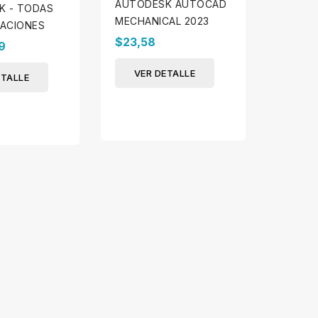
AUTODESK AUTOCAD
K - TODAS
AUTOC
MECHANICAL 2023
CACIONES
$93,6
$23,58
9
VER
VER DETALLE
ETALLE