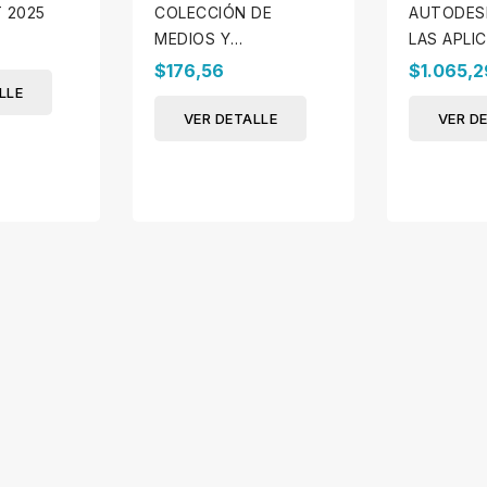
 2025
COLECCIÓN DE
AUTODES
MEDIOS Y
LAS APLI
ENTRETENIMIENTO DE
$176,56
$1.065,2
AUTODESK
LLE
VER DETALLE
VER D