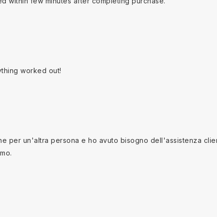
ed within few minutes after completing purchase.
ything worked out!
 per un'altra persona e ho avuto bisogno dell'assistenza clienti
imo.