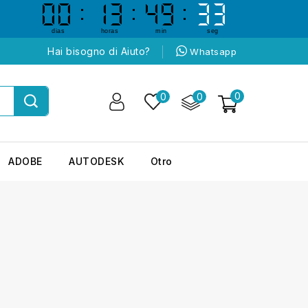
00
00
13
13
49
49
32
32
dias
horas
min
seg
Hai bisogno di Aiuto?
Whatsapp
0
0
0
ADOBE
AUTODESK
Otro