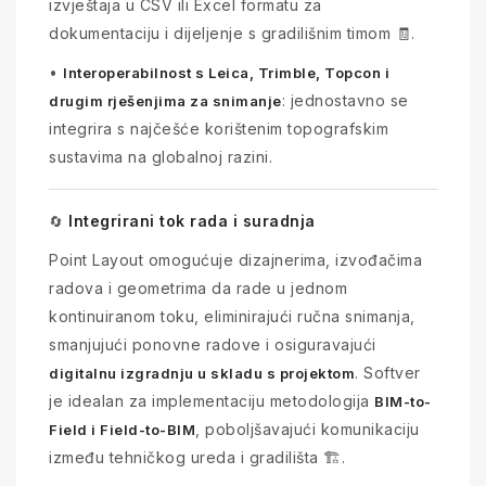
izvještaja u CSV ili Excel formatu za
dokumentaciju i dijeljenje s gradilišnim timom 🧾.
•
Interoperabilnost s Leica, Trimble, Topcon i
: jednostavno se
drugim rješenjima za snimanje
integrira s najčešće korištenim topografskim
sustavima na globalnoj razini.
Integrirani tok rada i suradnja
🔄
Point Layout omogućuje dizajnerima, izvođačima
radova i geometrima da rade u jednom
kontinuiranom toku, eliminirajući ručna snimanja,
smanjujući ponovne radove i osiguravajući
. Softver
digitalnu izgradnju u skladu s projektom
je idealan za implementaciju metodologija
BIM-to-
, poboljšavajući komunikaciju
Field i Field-to-BIM
između tehničkog ureda i gradilišta 🏗️.