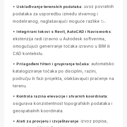
•
: uvoz povratnih
Usklađivanje terenskih podataka
podataka za usporedbu između stvarnog i
modeliranog, naglašavajući moguće razlike 📉.
•
:
Integrirani tokovi s Revit, AutoCAD i Navisworks
ekstenzija radi izravno u Autodesk softverima,
omogućujući generiranje točaka izravno u BIM ili
CAD kontekstu.
•
: automatsko
Prilagođeni filteri i grupiranje točaka
katalogiziranje točaka po disciplini, razini,
području ili fazi projekta, olakšavajući praćenje na
terenu.
•
:
Kontrola razina elevacije i stvarnih koordinata
osigurava konzistentnost topografskih podataka i
geospatialnih koordinata.
•
: izvoz popisa,
Alati za provjeru i izvještavanje