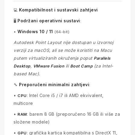
Kompatibilnost i sustavski zahtjevi
💻
Podržani operativni sustavi
🖥️
:
Windows 10 / 11
•
(64-bit)
Autodesk Point Layout nije dostupan u izvornoj
verziji za macOS, ali se može koristiti na Macu
putem virtualiziranih okruženja poput
Parallels
,
ili
(za Intel-
Desktop
VMware Fusion
Boot Camp
based Mac).
Preporučeni minimalni zahtjevi
🔧
:
•
: Intel Core i5 / i7 ili AMD ekvivalent,
CPU
multicore
•
: barem 8 GB (preporučeno 16 GB ili više za
RAM
složene modele)
•
: grafička kartica kompatibilna s DirectX 11,
GPU