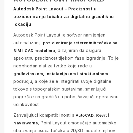
Autodesk Point Layout – Preciznost u
pozicioniranju točaka za digitalnu gradilišnu
lokaciju
Autodesk Point Layout je softver namijenjen
automatizaciji
pozicioniranja referentnih točaka na
, dizajniran da osigura
BIM i CAD modelima
apsolutnu preciznost tijekom faze izgradnje. To je
neophodan alat za tvrtke koje rade u
građevinskom, instalacijskom i strukturalnom
području, a koje žele integrirati svoje digitalne
tokove s topografskim sustavima, smanjujući
pogreške na gradilištu i poboljšavajući operativnu
učinkovitost.
Zahvaljujući kompatibilnosti s
,
i
AutoCAD
Revit
, Point Layout omogućuje automatsko
Navisworks
ubacivanje tisuća točaka u 2D/3D modele, njihov