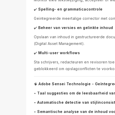
Spelling- en grammaticacontrole
✔️
Geïntegreerde meertalige corrector met cont
Beheer van versies en gelinkte inhoud
✔️
Opslaan van inhoud in gestructureerde docu
(Digital Asset Management).
Multi-user workflows
✔️
Sta schrijvers, redacteuren en revisoren to
geblokkeerd om opslagconflicten te voork
Adobe Sensei Technologie - Geïntegree
🧠
Taal suggesties om de leesbaarheid van
•
Automatische detectie van stijlinconsis
•
Semantische analyse van de inhoud voor
•