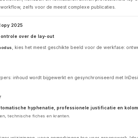
workflow, zelfs voor de meest complexe publicaties.
Copy 2025
ontrole over de lay-out
, kies het meest geschikte beeld voor de werkfase: ontwe
 modus
pers: inhoud wordt bijgewerkt en gesynchroniseerd met InDesi
r
automatische hyphenatie, professionele justificatie en kol
ken, technische fiches en kranten.
eiger wijzigingen, voeg opmerkingen toe voor groepswerk. Idea