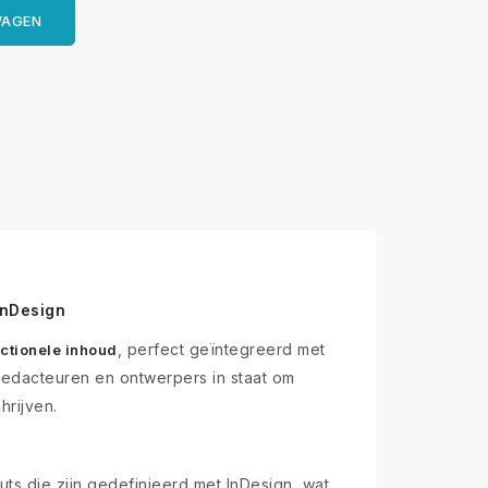
WAGEN
InDesign
, perfect geïntegreerd met
actionele inhoud
 redacteuren en ontwerpers in staat om
hrijven.
ts die zijn gedefinieerd met InDesign, wat