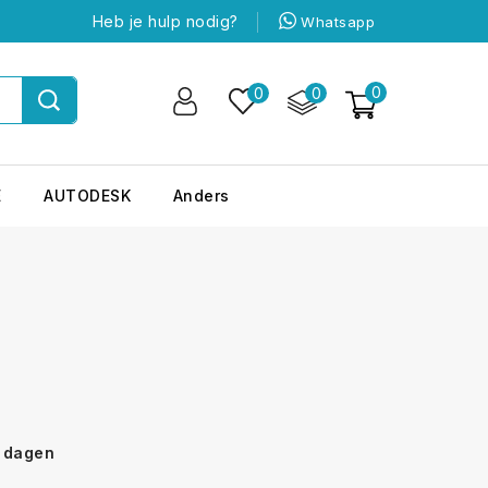
Heb je hulp nodig?
Whatsapp
0
0
0
E
AUTODESK
Anders
0 dagen