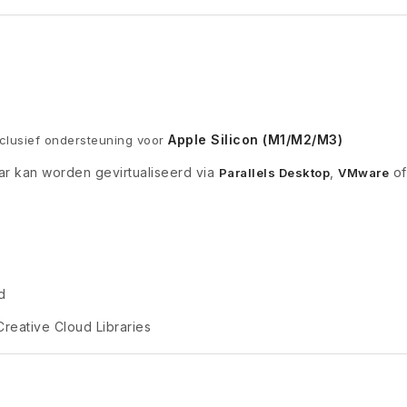
n
Apple Silicon (M1/M2/M3)
nclusief ondersteuning voor
aar kan worden gevirtualiseerd via
,
of
Parallels Desktop
VMware
d
eative Cloud Libraries