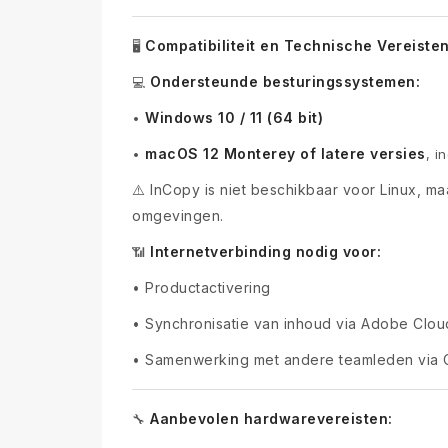
Compatibiliteit en Technische Vereiste
🖥️
Ondersteunde besturingssystemen:
💻
Windows 10 / 11 (64 bit)
•
macOS 12 Monterey of latere versies
•
, i
⚠️ InCopy is niet beschikbaar voor Linux, m
omgevingen.
Internetverbinding nodig voor:
📶
•
Productactivering
•
Synchronisatie van inhoud via Adobe Clou
•
Samenwerking met andere teamleden via Cr
Aanbevolen hardwarevereisten:
🔧