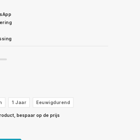
tsApp
ering
ssing
n
1 Jaar
Eeuwigdurend
roduct, bespaar op de prijs