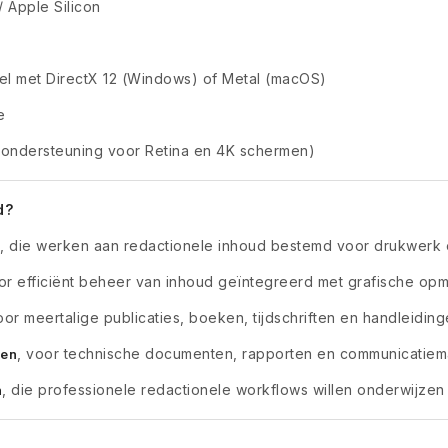
/ Apple Silicon
l met DirectX 12 (Windows) of Metal (macOS)
e
ondersteuning voor Retina en 4K schermen)
d?
, die werken aan redactionele inhoud bestemd voor drukwerk
oor efficiënt beheer van inhoud geïntegreerd met grafische op
oor meertalige publicaties, boeken, tijdschriften en handleidin
, voor technische documenten, rapporten en communicatiema
ven
, die professionele redactionele workflows willen onderwijz
n