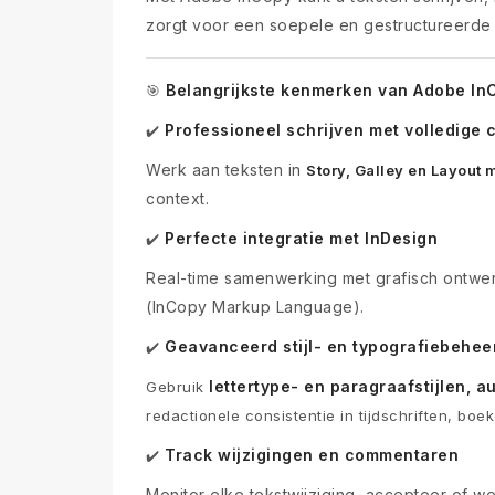
zorgt voor een soepele en gestructureerde 
Belangrijkste kenmerken van Adobe In
🎯
Professioneel schrijven met volledige c
✔️
Werk aan teksten in
Story, Galley en Layout
context.
Perfecte integratie met InDesign
✔️
Real-time samenwerking met grafisch ontwer
(InCopy Markup Language).
Geavanceerd stijl- en typografiebehee
✔️
lettertype- en paragraafstijlen, 
Gebruik
redactionele consistentie in tijdschriften, boe
Track wijzigingen en commentaren
✔️
Monitor elke tekstwijziging, accepteer of w