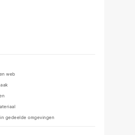
 en web
maak
gen
teriaal
en in gedeelde omgevingen