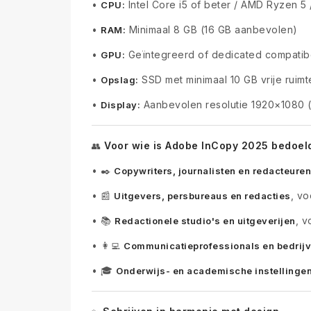
•
Intel Core i5 of beter / AMD Ryzen 5 
CPU:
•
Minimaal 8 GB (16 GB aanbevolen)
RAM:
•
Geïntegreerd of dedicated compatibe
GPU:
•
SSD met minimaal 10 GB vrije ruimt
Opslag:
•
Aanbevolen resolutie 1920×1080 (
Display:
Voor wie is Adobe InCopy 2025 bedoel
👥
•
✒️
Copywriters, journalisten en redacteuren
•
📰
, v
Uitgevers, persbureaus en redacties
•
📚
, v
Redactionele studio's en uitgeverijen
•
👩‍💻
Communicatieprofessionals en bedrij
•
🎓
Onderwijs- en academische instellinge