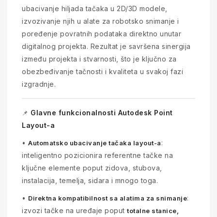
ubacivanje hiljada tačaka u 2D/3D modele,
izvozivanje njih u alate za robotsko snimanje i
poređenje povratnih podataka direktno unutar
digitalnog projekta. Rezultat je savršena sinergija
između projekta i stvarnosti, što je ključno za
obezbeđivanje tačnosti i kvaliteta u svakoj fazi
izgradnje.
Glavne funkcionalnosti Autodesk Point
📌
Layout-a
•
:
Automatsko ubacivanje tačaka layout-a
inteligentno pozicionira referentne tačke na
ključne elemente poput zidova, stubova,
instalacija, temelja, sidara i mnogo toga.
•
:
Direktna kompatibilnost sa alatima za snimanje
izvozi tačke na uređaje poput
totalne stanice,