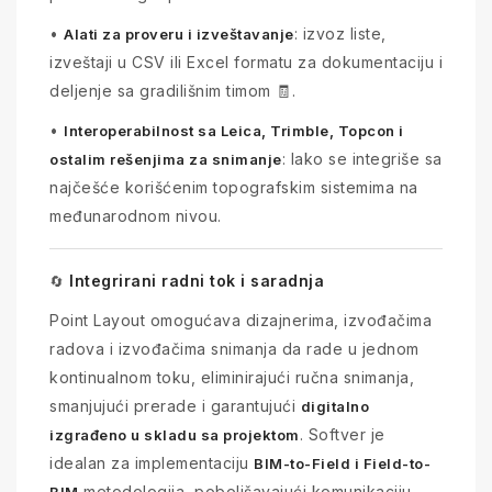
•
: izvoz liste,
Alati za proveru i izveštavanje
izveštaji u CSV ili Excel formatu za dokumentaciju i
deljenje sa gradilišnim timom 🧾.
•
Interoperabilnost sa Leica, Trimble, Topcon i
: lako se integriše sa
ostalim rešenjima za snimanje
najčešće korišćenim topografskim sistemima na
međunarodnom nivou.
Integrirani radni tok i saradnja
🔄
Point Layout omogućava dizajnerima, izvođačima
radova i izvođačima snimanja da rade u jednom
kontinualnom toku, eliminirajući ručna snimanja,
smanjujući prerade i garantujući
digitalno
. Softver je
izgrađeno u skladu sa projektom
idealan za implementaciju
BIM-to-Field i Field-to-
metodologija, poboljšavajući komunikaciju