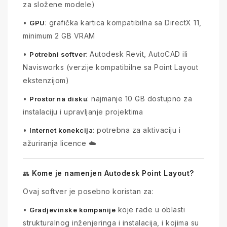
za složene modele)
•
: grafička kartica kompatibilna sa DirectX 11,
GPU
minimum 2 GB VRAM
•
: Autodesk Revit, AutoCAD ili
Potrebni softver
Navisworks (verzije kompatibilne sa Point Layout
ekstenzijom)
•
: najmanje 10 GB dostupno za
Prostor na disku
instalaciju i upravljanje projektima
•
: potrebna za aktivaciju i
Internet konekcija
ažuriranja licence ☁️
Kome je namenjen Autodesk Point Layout?
👥
Ovaj softver je posebno koristan za:
•
koje rade u oblasti
Gradjevinske kompanije
strukturalnog inženjeringa i instalacija, i kojima su