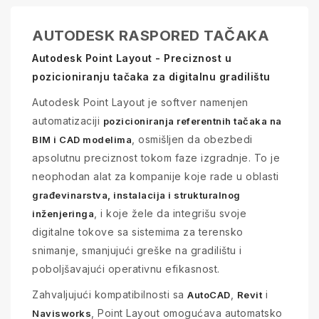
AUTODESK RASPORED TAČAKA
Autodesk Point Layout - Preciznost u
pozicioniranju tačaka za digitalnu gradilištu
Autodesk Point Layout je softver namenjen
automatizaciji
pozicioniranja referentnih tačaka na
, osmišljen da obezbedi
BIM i CAD modelima
apsolutnu preciznost tokom faze izgradnje. To je
neophodan alat za kompanije koje rade u oblasti
građevinarstva, instalacija i strukturalnog
, i koje žele da integrišu svoje
inženjeringa
digitalne tokove sa sistemima za terensko
snimanje, smanjujući greške na gradilištu i
poboljšavajući operativnu efikasnost.
Zahvaljujući kompatibilnosti sa
,
i
AutoCAD
Revit
, Point Layout omogućava automatsko
Navisworks