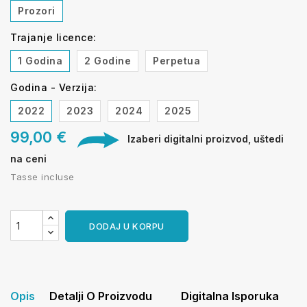
Prozori
Trajanje licence:
1 Godina
2 Godine
Perpetua
Godina - Verzija:
2022
2023
2024
2025
99,00 €
Izaberi digitalni proizvod, uštedi
na ceni
Tasse incluse
DODAJ U KORPU
Opis
Detalji O Proizvodu
Digitalna Isporuka