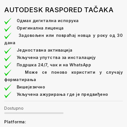
AUTODESK RASPORED TAČAKA
Одмах дигитална испорука
Оригинална лиценца
Задовољен или повраћај новца у року од 30
дана
Једноставна активација
Укључена упутства за инсталацију
Подршка 24/7, чак и на WhatsApp
Може се поново користити у случају
форматирања
Вишејезично
Укључена ажурирања где је предвиђено
Dostupno
Platforma: