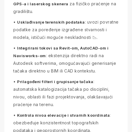
za fizičko praćenje na
GPS-a i laserskog skenera
gradilištu.
•
: uvozi povratne
Usklađivanje terenskih podataka
podatke za poređenje izgrađene stvarnosti i
modela, ističući moguće neskladnosti 📉.
•
Integrirani tokovi sa Revit-om, AutoCAD-om i
: ekstenzija direktno radi na
Navisworks-om
Autodesk softverima, omogućavajući generisanje
tačaka direktno u BIM ili CAD kontekstu.
•
:
Prilagođeni filteri i grupisanje tačaka
automatska katalogizacija tačaka po disciplini,
nivou, oblasti ili fazi projektovanja, olakšavajući
praćenje na terenu.
•
:
Kontrola nivoa elevacije i stvarnih koordinata
obezbeđuje konzistentnost topografskih
podataka i geoprostornih koordinata.