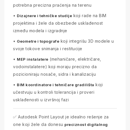
potrebna precizna praćenja na terenu
•
koji rade na BIM
Dizajnere i tehničke studije
projektima i žele da obezbede usklađenost
između modela i izgradnje
•
koji integrišu 3D modele u
Geometre i topografe
svoje tokove snimanja i restitucije
•
(mehaničare, električare,
MEP instalatere
vodoinstalatere) koji moraju precizno da
pozicioniraju nosače, sidra i kanalizaciju
•
koji
BIM koordinatore i tehničare gradilišta
učestvuju u kontroli tolerancija i proveri
usklađenosti u izvršnoj fazi
✅ Autodesk Point Layout je idealno rešenje za
one koji žele da donesu
preciznost digitalnog