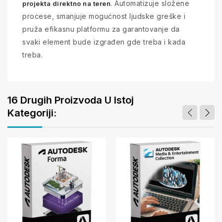
. Automatizuje složene
projekta direktno na teren
procese, smanjuje mogućnost ljudske greške i
pruža efikasnu platformu za garantovanje da
svaki element bude izgrađen gde treba i kada
treba.
16 Drugih Proizvoda U Istoj
Kategoriji: