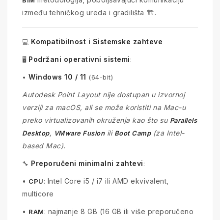
BIM
između tehničkog ureda i gradilišta 🏗️.
Kompatibilnost i Sistemske zahteve
💻
Podržani operativni sistemi
🖥️
:
Windows 10 / 11
•
(64-bit)
Autodesk Point Layout nije dostupan u izvornoj
verziji za macOS, ali se može koristiti na Mac-u
preko virtualizovanih okruženja kao što su
Parallels
,
ili
(za Intel-
Desktop
VMware Fusion
Boot Camp
based Mac).
Preporučeni minimalni zahtevi
🔧
:
•
: Intel Core i5 / i7 ili AMD ekvivalent,
CPU
multicore
•
: najmanje 8 GB (16 GB ili više preporučeno
RAM