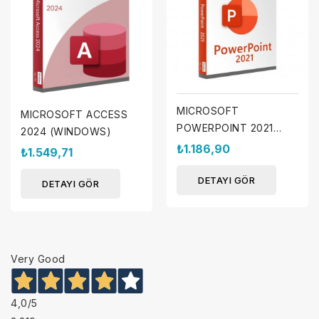
MICROSOFT
MICROSOFT ACCESS
POWERPOINT 2021
2024 (WINDOWS)
(MAC)
₺1.186,90
₺1.549,71
DETAYI GÖR
DETAYI GÖR
Very Good
4,0
/5