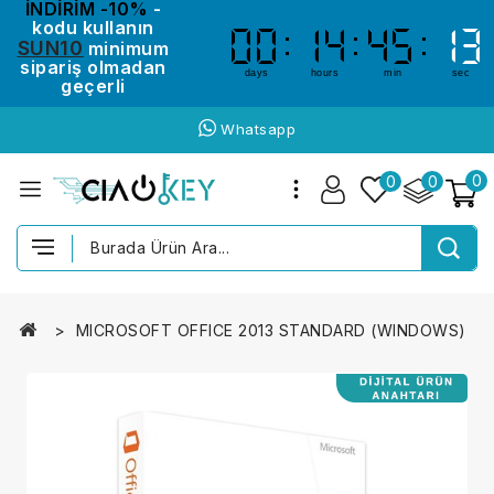
İNDİRİM -10%
-
kodu kullanın
00
00
14
14
45
45
13
12
12
13
SUN10
minimum
sipariş olmadan
days
hours
min
sec
geçerli
Whatsapp
0
0
0
MICROSOFT OFFICE 2013 STANDARD (WINDOWS)