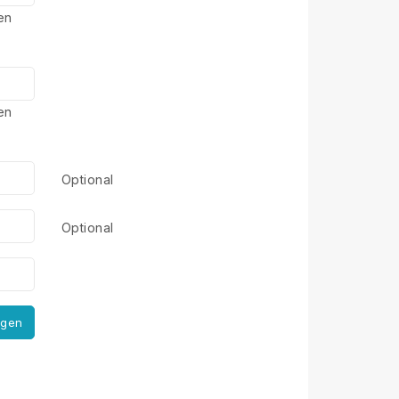
en
en
Optional
Optional
igen