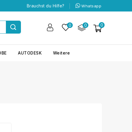
Brauchst du Hilfe?
Whatsapp
0
0
0
OBE
AUTODESK
Weitere