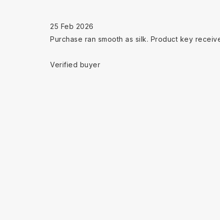
25 Feb 2026
Purchase ran smooth as silk. Product key receiv
Verified buyer
13 Feb 2026
all the process has been smooth and clear. Ever
Verified buyer
03 Nov 2025
Ho acquistato due licenze di Office sia per me che
risolto prontamente le difficoltà. Raccomandatiss
Verified buyer