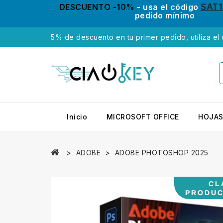
SAT
DESCUENTO -10%
- usa el código
pedido mínimo
5% de descuento en tu primer pedido, utiliza el
Inicio
MICROSOFT OFFICE
HOJAS
ADOBE
ADOBE PHOTOSHOP 2025