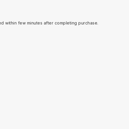
ed within few minutes after completing purchase.
ything worked out!
 per un'altra persona e ho avuto bisogno dell'assistenza clienti
imo.