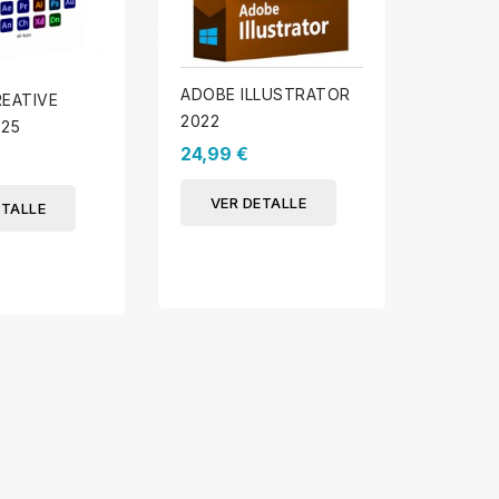
ADOBE ILLUSTRATOR
EATIVE
ADOBE
2022
25
19,90 
24,99 €
VER
VER DETALLE
ETALLE