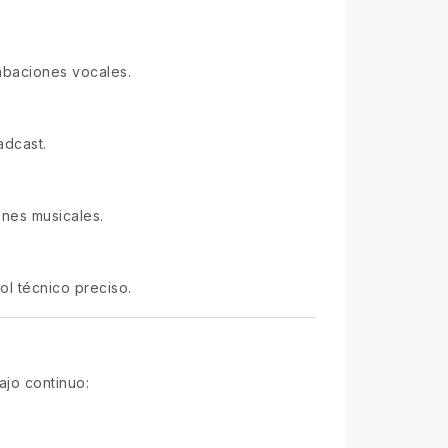
rabaciones vocales.
adcast.
ones musicales.
ol técnico preciso.
ajo continuo: