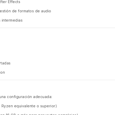
ter Effects
estión de formatos de audio
s intermedias
rtadas
con
 una configuración adecuada:
D Ryzen equivalente o superior)