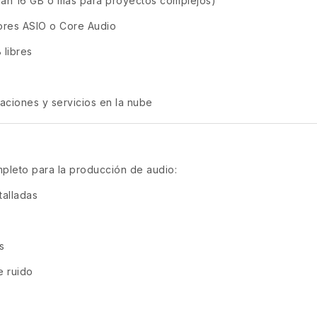
an 16 GB o más para proyectos complejos)
ores ASIO o Core Audio
 libres
zaciones y servicios en la nube
pleto para la producción de audio:
talladas
s
e ruido