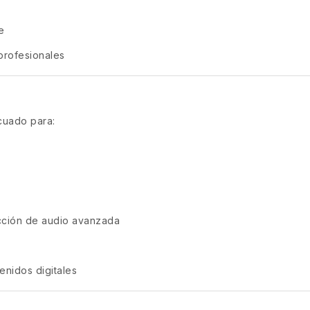
e
profesionales
cuado para:
cción de audio avanzada
enidos digitales