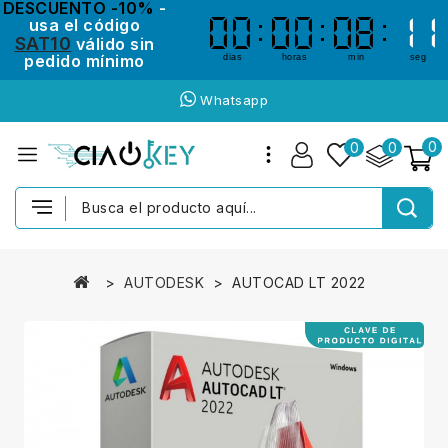
DESCUENTO -10%
-
usa el código
00
00
00
00
08
08
10
10
SAT10
válido sin
pedido mínimo
dias
horas
min
seg
Whatsapp
0
0
0
AUTODESK
AUTOCAD LT 2022