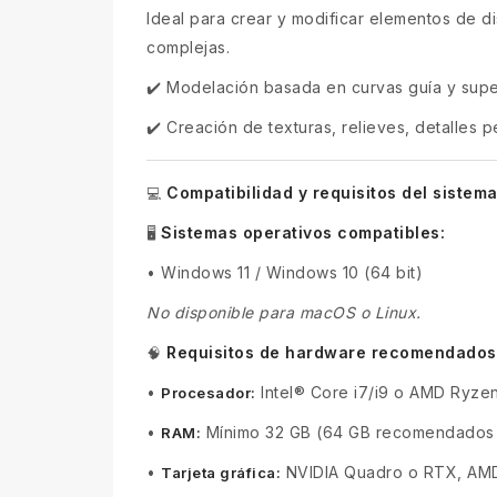
Ideal para crear y modificar elementos de di
complejas.
✔️ Modelación basada en curvas guía y supe
✔️ Creación de texturas, relieves, detalles 
Compatibilidad y requisitos del sistem
💻
Sistemas operativos compatibles:
🖥️
•
Windows 11 / Windows 10 (64 bit)
No disponible para macOS o Linux.
Requisitos de hardware recomendados
🧠
•
Intel® Core i7/i9 o AMD Ryzen
Procesador:
•
Mínimo 32 GB (64 GB recomendados
RAM:
•
NVIDIA Quadro o RTX, AMD
Tarjeta gráfica: