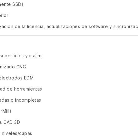
emente SSD)
rior
vación de la licencia, actualizaciones de software y sincroniz
uperficies y mallas
anizado CNC
 electrodos EDM
dad de herramientas
adas o incompletas
rMill)
os CAD 3D
e niveles/capas