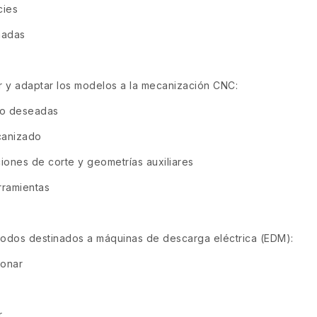
cies
ñadas
ar y adaptar los modelos a la mecanización CNC:
 no deseadas
canizado
ciones de corte y geometrías auxiliares
rramientas
rodos destinados a máquinas de descarga eléctrica (EDM):
ionar
r