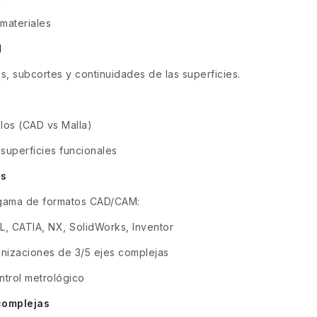
materiales
d
s, subcortes y continuidades de las superficies.
los (CAD vs Malla)
 superficies funcionales
os
gama de formatos CAD/CAM:
L, CATIA, NX, SolidWorks, Inventor
izaciones de 3/5 ejes complejas
ntrol metrológico
complejas