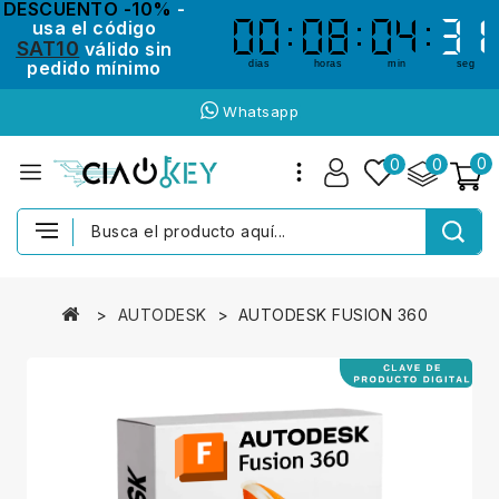
DESCUENTO -10%
-
usa el código
00
00
08
08
04
04
31
31
SAT10
válido sin
pedido mínimo
dias
horas
min
seg
Whatsapp
0
0
0
AUTODESK
AUTODESK FUSION 360