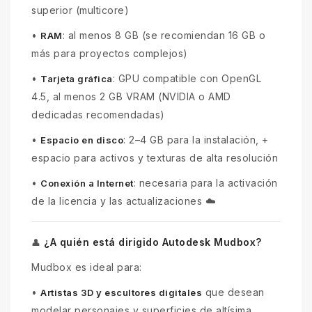
superior (multicore)
•
: al menos 8 GB (se recomiendan 16 GB o
RAM
más para proyectos complejos)
•
: GPU compatible con OpenGL
Tarjeta gráfica
4.5, al menos 2 GB VRAM (NVIDIA o AMD
dedicadas recomendadas)
•
: 2–4 GB para la instalación, +
Espacio en disco
espacio para activos y texturas de alta resolución
•
: necesaria para la activación
Conexión a Internet
de la licencia y las actualizaciones ☁️
¿A quién está dirigido Autodesk Mudbox?
👤
Mudbox es ideal para:
•
que desean
Artistas 3D y escultores digitales
modelar personajes y superficies de altísima