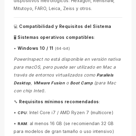
dispositivos metrologicos: Hexagon, Renishaw,
Mitutoyo, FARO, Leica, Zeiss y otros.
Compatibilidad y Requisitos del Sistema
💻
Sistemas operativos compatibles
🖥️
:
Windows 10 / 11
•
(64-bit)
PowerInspect no está disponible en versión nativa
para macOS, pero puede ser utilizado en Mac a
través de entornos virtualizados como
Parallels
,
o
(para Mac
Desktop
VMware Fusion
Boot Camp
con chip Intel).
Requisitos mínimos recomendados
🔧
:
•
: Intel Core i7 / AMD Ryzen 7 (multicore)
CPU
•
: al menos 16 GB (se recomiendan 32 GB
RAM
para modelos de gran tamaño o uso intensivo)