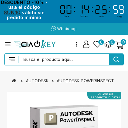
DESCUENTO -10%
-
usa el código
00
00
14
14
25
25
59
58
58
59
SUN10
válido sin
pedido mínimo
dias
horas
min
seg
Whatsapp
0
0
0
AUTODESK
AUTODESK POWERINSPECT