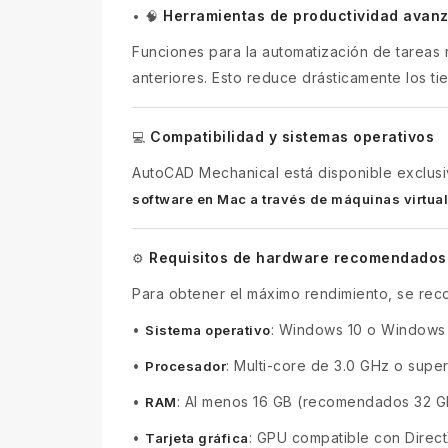
Herramientas de productividad avan
•
🧠
Funciones para la automatización de tareas r
anteriores. Esto reduce drásticamente los ti
Compatibilidad y sistemas operativos
💻
AutoCAD Mechanical está disponible exclus
software en Mac a través de máquinas virtua
Requisitos de hardware recomendados
⚙️
Para obtener el máximo rendimiento, se re
•
: Windows 10 o Windows 1
Sistema operativo
•
: Multi-core de 3.0 GHz o supe
Procesador
•
: Al menos 16 GB (recomendados 32 G
RAM
•
: GPU compatible con Direc
Tarjeta gráfica