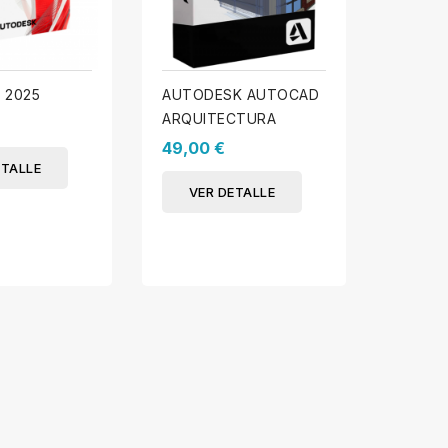
 2025
AUTODESK AUTOCAD
AUTOD
ARQUITECTURA
ANÁLIS
ESTRU
49,00 €
99,00
PROFE
ETALLE
VER DETALLE
VER