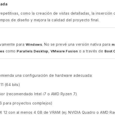
zada
epetitivas, como la creación de vistas detalladas, la inserción 
empos de diseño y mejora la calidad del proyecto final.
ivamente para
. No se prevé una versión nativa para
Windows
m
como
,
o a través de
les
Parallels Desktop
VMware Fusion
Boot 
comienda una configuración de hardware adecuada:
1 (64 bits)
rior (recomendado Intel i7 o AMD Ryzen 7)
B para proyectos complejos)
tX 12 con al menos 4 GB de VRAM (ej. NVIDIA Quadro o AMD R