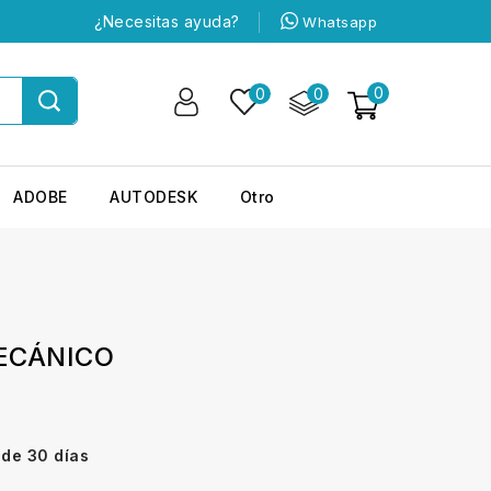
¿Necesitas ayuda?
Whatsapp
0
0
0
ADOBE
AUTODESK
Otro
ECÁNICO
 de 30 días