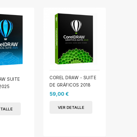
COREL DRAW - SUITE
AW SUITE
COREL 
DE GRÁFICOS 2018
2025
ESSENT
59,00 €
14,90 
VER DETALLE
ETALLE
VER