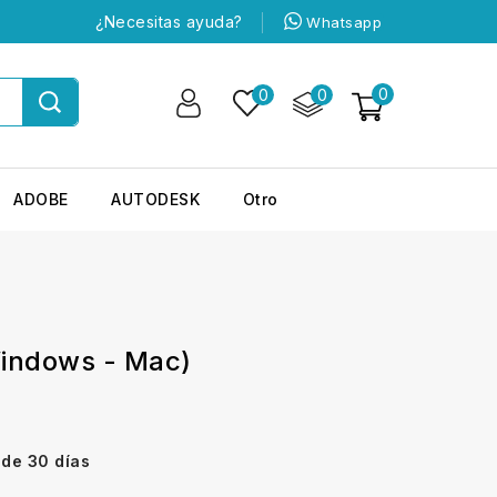
¿Necesitas ayuda?
Whatsapp
0
0
0
ADOBE
AUTODESK
Otro
indows - Mac)
 de 30 días