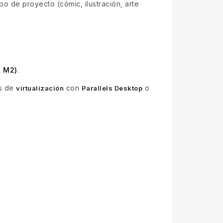
po de proyecto (cómic, ilustración, arte
, M2)
.
és de
con
o
virtualización
Parallels Desktop