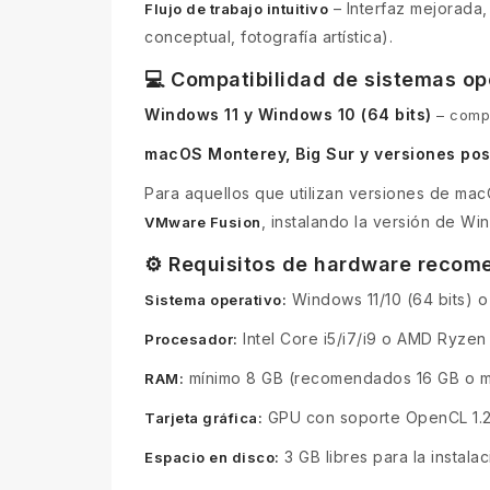
– Interfaz mejorada, 
Flujo de trabajo intuitivo
conceptual, fotografía artística).
💻 Compatibilidad de sistemas op
Windows 11 y Windows 10 (64 bits)
– compl
macOS Monterey, Big Sur y versiones pos
Para aquellos que utilizan versiones de mac
, instalando la versión de Wi
VMware Fusion
⚙️ Requisitos de hardware reco
Windows 11/10 (64 bits) o
Sistema operativo:
Intel Core i5/i7/i9 o AMD Ryzen 
Procesador:
mínimo 8 GB (recomendados 16 GB o m
RAM:
GPU con soporte OpenCL 1.2
Tarjeta gráfica:
3 GB libres para la instal
Espacio en disco: