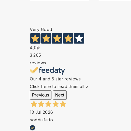
Very Good
4,0
/5
3.205
reviews
Our 4 and 5 star reviews.
Click here to read them all >
Previous
Next
13 Jul 2026
soddisfatto