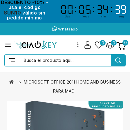
DESCUENTO -10%
-
usa el código
00
00
05
05
34
34
38
38
SUN10
válido sin
pedido mínimo
dias
horas
min
seg
Whatsapp
0
0
0
MICROSOFT OFFICE 2011 HOME AND BUSINESS
PARA MAC