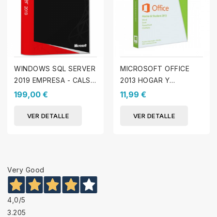
WINDOWS SQL SERVER
MICROSOFT OFFICE
2019 EMPRESA - CALS
2013 HOGAR Y
INCLUIDAS
ESTUDIANTE
199,00 €
11,99 €
(WINDOWS)
VER DETALLE
VER DETALLE
Very Good
4,0
/5
3.205