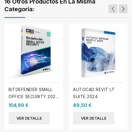
16 Otros Productos En La Misma
Categoría:
BITDEFENDER SMALL
AUTOCAD REVIT LT
OFFICE SECURITY 2025
SUITE 2024
- 5 disp. - 1 Año
104,99 €
89,50 €
VER DETALLE
VER DETALLE