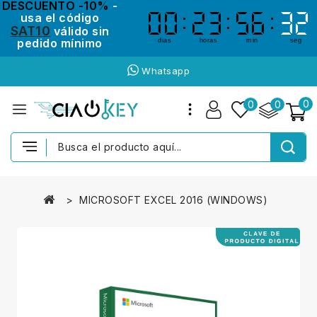
DESCUENTO -10%
-
usa el código
00
00
23
23
56
56
32
32
SAT10
válido sin
pedido mínimo
dias
horas
min
seg
Whatsapp
0
0
0
MICROSOFT EXCEL 2016 (WINDOWS)