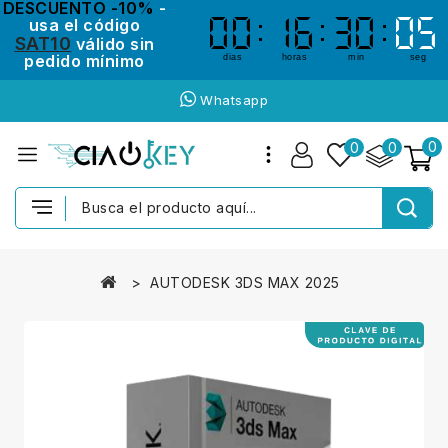
DESCUENTO -10%
-
usa el código
00
00
16
16
30
30
05
05
SAT10
válido sin
pedido mínimo
dias
horas
min
seg
Whatsapp
0
0
0
AUTODESK 3DS MAX 2025