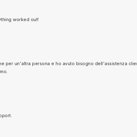
ything worked out!
 per un'altra persona e ho avuto bisogno dell'assistenza clienti
imo.
pport.