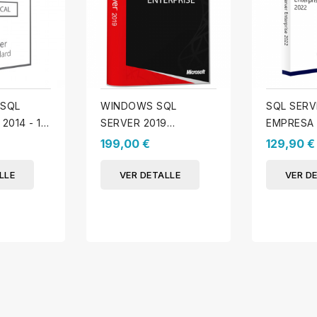
 SQL
WINDOWS SQL
SQL SERV
2014 - 10
SERVER 2019
EMPRESA
UARIO
EMPRESA - CALS
199,00 €
129,90 €
INCLUIDAS
LLE
VER DETALLE
VER D