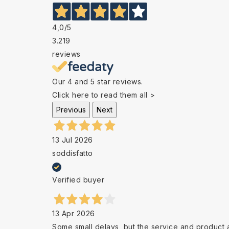
4,0
/5
3.219
reviews
Our 4 and 5 star reviews.
Click here to read them all >
Previous
Next
13 Jul 2026
soddisfatto
Verified buyer
13 Apr 2026
Some small delays, but the service and product 