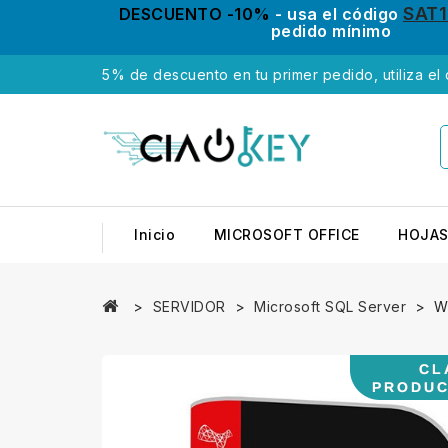
SAT
DESCUENTO -10%
- usa el código
pedido mínimo
5% de descuento en tu primer pedido, utiliza el
Inicio
MICROSOFT OFFICE
HOJAS
SERVIDOR
Microsoft SQL Server
W