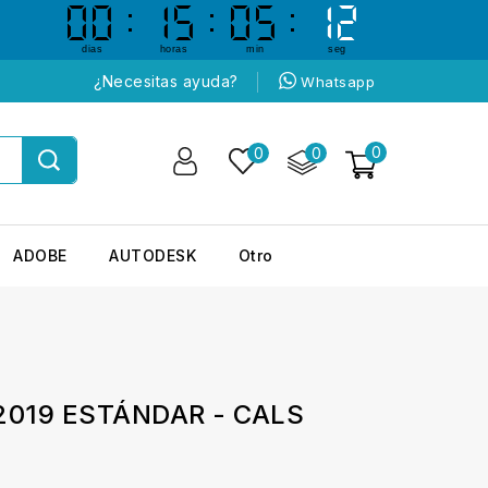
00
00
15
15
05
05
12
11
11
12
dias
horas
min
seg
¿Necesitas ayuda?
Whatsapp
0
0
0
ADOBE
AUTODESK
Otro
019 ESTÁNDAR - CALS