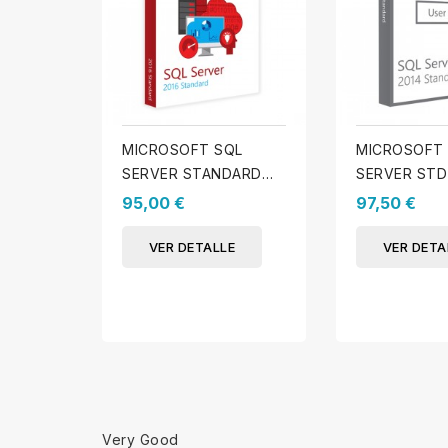
MICROSOFT SQL
MICROSOFT
SERVER STANDARD
SERVER STD 
2016 - 10 CAL DE
CALS DE US
95,00 €
97,50 €
USUARIO
VER DETALLE
VER DETA
Very Good