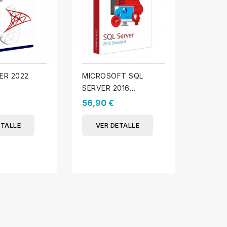
ER 2022
MICROSOFT SQL
MICRO
SERVER 2016
SERVER
ESTÁNDAR
ESTÁN
56,90 €
49,90
ETALLE
VER DETALLE
VER