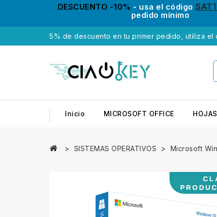
SAT
DESCUENTO -10%
- usa el código
pedido mínimo
5% de descuento en tu primer pedido, utiliza el
Inicio
MICROSOFT OFFICE
HOJAS
SISTEMAS OPERATIVOS
Microsoft Wi