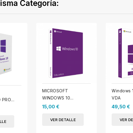
isma Categoría:
MICROSOFT
Windows 1
WINDOWS 10
VDA
0 PRO
EDUCACIÓN
15,00 €
49,50 €
UELA)
VER DETALLE
VER D
LLE