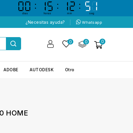
00
00
15
15
12
12
50
50
dias
horas
min
seg
¿Necesitas ayuda?
Whatsapp
0
0
0
ADOBE
AUTODESK
Otro
0 HOME