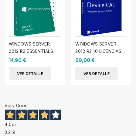
WINDOWS SERVER
WINDOWS SERVER
2012 R2 ESSENTIALS
2012 R2 10 LICENCIAS
DE ACCESO DE
14,90 €
69,00 €
DISPOSITIVO
VER DETALLE
VER DETALLE
Very Good
4,0
/5
3.219