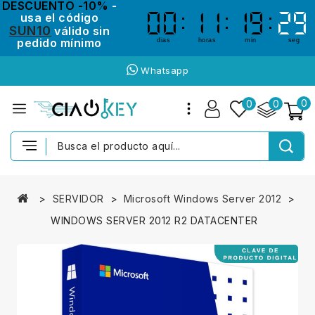
DESCUENTO -10%
-
usa el código
00
00
11
11
19
19
29
29
SUN10
válido sin
pedido mínimo
dias
horas
min
seg
Whatsapp
0
0
0
SERVIDOR
Microsoft Windows Server 2012
WINDOWS SERVER 2012 R2 DATACENTER