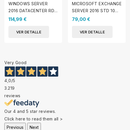
WINDOWS SERVER
MICROSOFT EXCHANGE
2016 DATACENTER RDS
SERVER 2016 STD 10
10 LICENCIAS DE
LICENCIAS DE
114,99 €
79,00 €
DISPOSITIVO CALS
DISPOSITIVO
VER DETALLE
VER DETALLE
Very Good
4,0
/5
3.219
reviews
Our 4 and 5 star reviews.
Click here to read them all >
Previous
Next