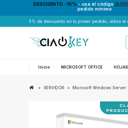
SUN
DESCUENTO -10%
- usa el código
pedido mínimo
5% de descuento en tu primer pedido, utiliza el
Inicio
MICROSOFT OFFICE
HOJAS
SERVIDOR
Microsoft Windows Server