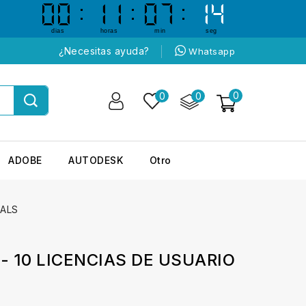
00
00
11
11
07
07
13
13
dias
horas
min
seg
¿Necesitas ayuda?
Whatsapp
0
0
0
ADOBE
AUTODESK
Otro
CALS
 10 LICENCIAS DE USUARIO