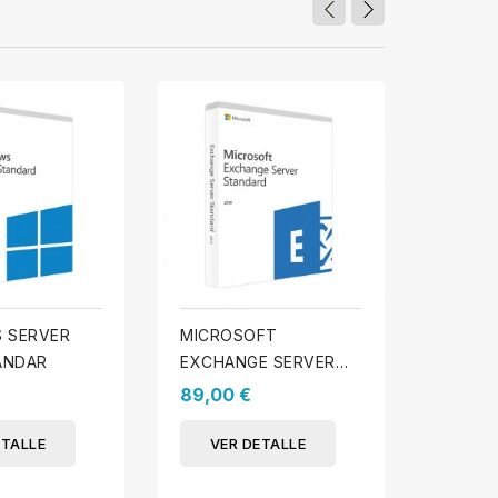
 SERVER
MICROSOFT
WINDO
ÁNDAR
EXCHANGE SERVER
2019 -
2019 ESTÁNDAR
USUAR
89,00 €
69,00
ETALLE
VER DETALLE
VER