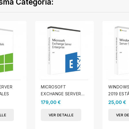
sma Categoría:
ERVER
MICROSOFT
WINDOWS
ALES
EXCHANGE SERVER
2019 EST
2019 EMPRESA
179,00 €
25,00 €
LLE
VER DETALLE
VER D