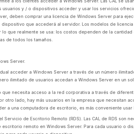
ite a los clientes acceder a Windows Server. Las CAL se usan 
 usuarios y / o dispositivos acceder y usar los servicios ofreci
er, deben comprar una licencia de Windows Server para ejecuta
dispositivo que accederá al servidor. Los modelos de licenci
 lo que realmente se usa: los costos dependen de la cantidad 
as de todos los tamaños.
dows Server.
vidual acceder a Windows Server a través de un número ilimitad
mero ilimitado de usuarios accedan a Windows Server en un sol
ue necesita acceso a la red corporativa a través de diferente
 por otro lado, hay más usuarios en la empresa que necesitan ac
er a una computadora de escritorio, es más conveniente usar l
el Servicio de Escritorio Remoto (RDS). Las CAL de RDS son nec
e escritorio remoto en Windows Server. Para cada usuario o di