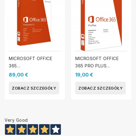
MICROSOFT OFFICE
MICROSOFT OFFICE
365
365 PRO PLUS
PRZEDSIĘBIORSTWO E3
(WINDOWS & MAC)
89,00 €
19,00 €
ZOBACZ SZCZEGÓŁY
ZOBACZ SZCZEGÓŁY
Very Good