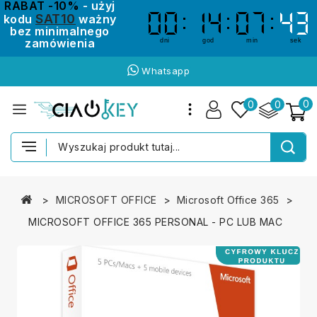
RABAT -10%
- użyj
SAT10
kodu
ważny
00
00
14
14
07
07
43
43
bez minimalnego
zamówienia
dni
god
min
sek
Whatsapp
0
0
0
MICROSOFT OFFICE
Microsoft Office 365
MICROSOFT OFFICE 365 PERSONAL - PC LUB MAC