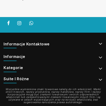
Informacje Kontaktowe
Informacje
Kategorie
Suite I Różne
Wszystkie wymienione znaki towarowe należą do ich właścicieli. Marki
stron trzecich, nazwy produktów, nazwy handlowe, nazwy firm i nazwy
korporacyjne mogą być znakami towarowymi swoich odpowiednich
właścicieli lub zarejestrowanymi znakami towarowymi innych firm i są
używane w celach wyjaśniających oraz na korzyść właściciela, bez
sugerowania naruszenia prawa autorskiego.