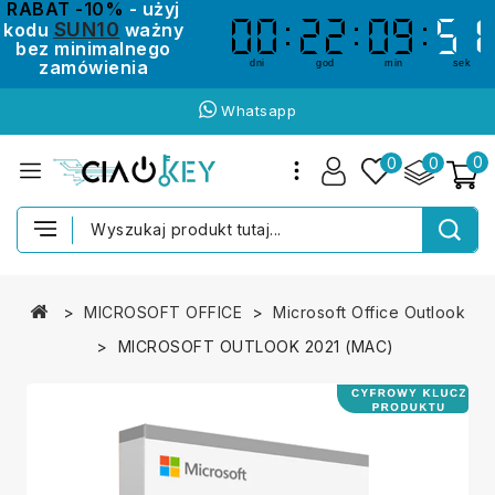
RABAT -10%
- użyj
SUN10
kodu
ważny
00
00
22
22
09
09
50
50
bez minimalnego
zamówienia
dni
god
min
sek
Whatsapp
0
0
0
MICROSOFT OFFICE
Microsoft Office Outlook
MICROSOFT OUTLOOK 2021 (MAC)