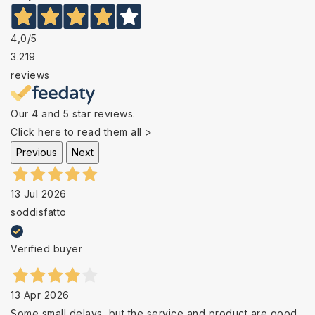
4,0
/5
3.219
reviews
Our 4 and 5 star reviews.
Click here to read them all >
Previous
Next
13 Jul 2026
soddisfatto
Verified buyer
13 Apr 2026
Some small delays, but the service and product are good.