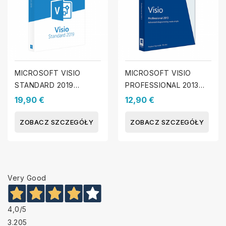
MICROSOFT VISIO
MICROSOFT VISIO
STANDARD 2019
PROFESSIONAL 2013
(WINDOWS)
(WINDOWS)
19,90 €
12,90 €
ZOBACZ SZCZEGÓŁY
ZOBACZ SZCZEGÓŁY
Very Good
4,0
/5
3.205