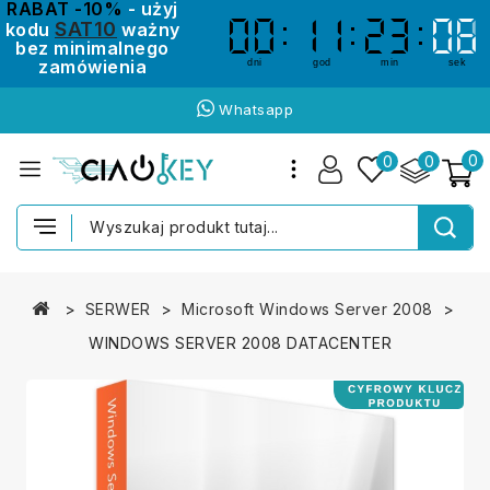
RABAT -10%
- użyj
SAT10
kodu
ważny
00
00
11
11
23
23
06
06
bez minimalnego
zamówienia
dni
god
min
sek
Whatsapp
0
0
0
SERWER
Microsoft Windows Server 2008
WINDOWS SERVER 2008 DATACENTER