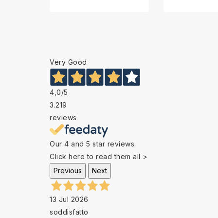
Very Good
4,0
/5
3.219
reviews
Our 4 and 5 star reviews.
Click here to read them all >
Previous
Next
13 Jul 2026
soddisfatto