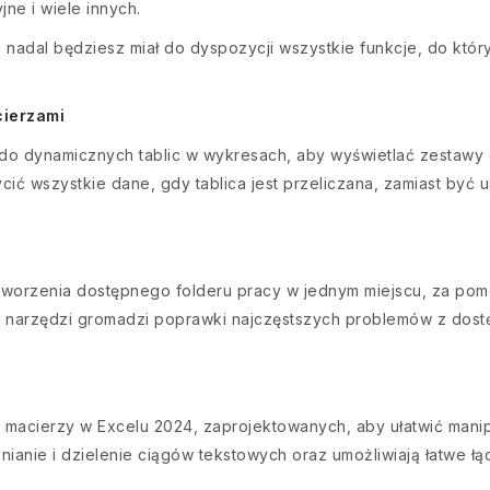
jne i wiele innych.
1, nadal będziesz miał do dyspozycji wszystkie funkcje, do któ
ierzami
o dynamicznych tablic w wykresach, aby wyświetlać zestawy 
ić wszystkie dane, gdy tablica jest przeliczana, zamiast być 
worzenia dostępnego folderu pracy w jednym miejscu, za pom
 narzędzi gromadzi poprawki najczęstszych problemów z dostę
 i macierzy w Excelu 2024, zaprojektowanych, aby ułatwić mani
anie i dzielenie ciągów tekstowych oraz umożliwiają łatwe łą