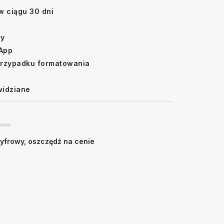
w ciągu 30 dni
ny
sApp
rzypadku formatowania
widziane
frowy, oszczędź na cenie