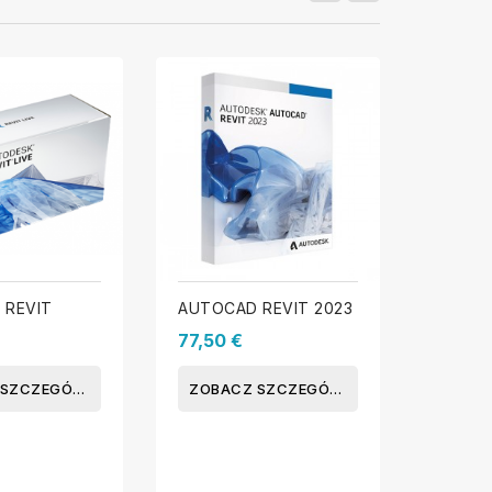
 REVIT
AUTOCAD REVIT 2023
BITDEF
SECURI
77,50 €
urządze
29,99
ZOBACZ SZCZEGÓŁY
ZOBACZ SZCZEGÓŁY