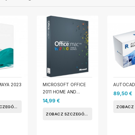
AYA 2023
MICROSOFT OFFICE
AUTOCAD
2011 HOME AND
89,50 €
BUSINESS DLA MAC
14,99 €
ZOBACZ SZCZEGÓŁY
ZOBACZ SZCZEGÓŁY