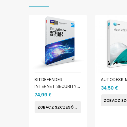
BITDEFENDER
AUTODESK M
INTERNET SECURITY
34,50 €
2025 - Licencja - 3 PC
74,99 €
- 1 Rok
ZOBACZ SZCZEGÓŁY