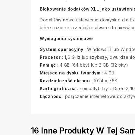
Blokowanie dodatków XLL jako ustawieni
Dodaliśmy nowe ustawienie domyślne dla Exc
które rozprzestrzeniają malware do nieświa
Wymagania systemowe
System operacyjny
: Windows 11 lub Windo
Procesor
: 1,6 GHz lub szybszy, dwurdzeni
Pamięć
: 4 GB (64 bity) lub 2 GB (32 bity)
Miejsce na dysku twardym
: 4 GB
Rozdzielczość ekranu
: 1024 x 768
Karta graficzna
: kompatybilny z DirectX 10
Łączność
: połączenie internetowe do aktyw
16 Inne Produkty W Tej Same