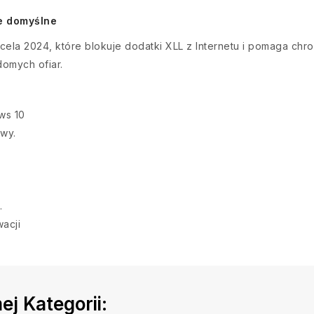
e domyślne
ela 2024, które blokuje dodatki XLL z Internetu i pomaga chro
domych ofiar.
ws 10
owy.
.
acji
j Kategorii: