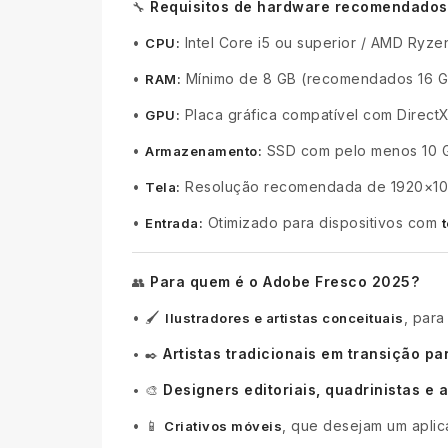
Requisitos de hardware recomendados
🔧
•
Intel Core i5 ou superior / AMD Ryzen
CPU:
•
Mínimo de 8 GB (recomendados 16 G
RAM:
•
Placa gráfica compatível com Direct
GPU:
•
SSD com pelo menos 10 G
Armazenamento:
•
Resolução recomendada de 1920×1080
Tela:
•
Otimizado para dispositivos com
Entrada:
Para quem é o Adobe Fresco 2025?
👥
•
🖌️
, para
Ilustradores e artistas conceituais
Artistas tradicionais em transição par
•
✒️
Designers editoriais, quadrinistas e
•
🎨
•
📱
, que desejam um apli
Criativos móveis