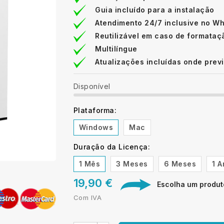
Guia incluído para a instalação
Atendimento 24/7 inclusive no W
Reutilizável em caso de formataç
Multilíngue
Atualizações incluídas onde prev
Disponível
Plataforma:
Windows
Mac
Duração da Licença:
1 Mês
3 Meses
6 Meses
1 A
19,90 €
Escolha um produto
Com IVA