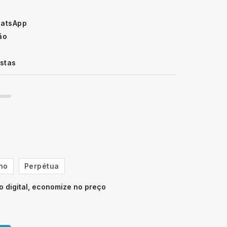
hatsApp
ão
istas
no
Perpétua
 digital, economize no preço