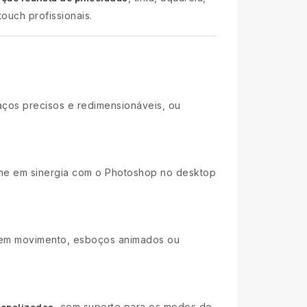
ouch profissionais.
aços precisos e redimensionáveis, ou
lhe em sinergia com o Photoshop no desktop
s em movimento, esboços animados ou
, com suporte para os modos de
sonalizadas