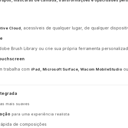
, acessíveis de qualquer lugar, de qualquer disposit
tive Cloud
be
dobe Brush Library ou crie sua própria ferramenta personalizada
touchscreen
em trabalha com
ou
iPad, Microsoft Surface, Wacom MobileStudio
Integrada
has mais suaves
nação
para uma experiência realista
 rápida de composições