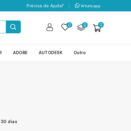
Precisa de Ajuda?
Whatsapp
0
0
0
R
ADOBE
AUTODESK
Outro
 30 dias