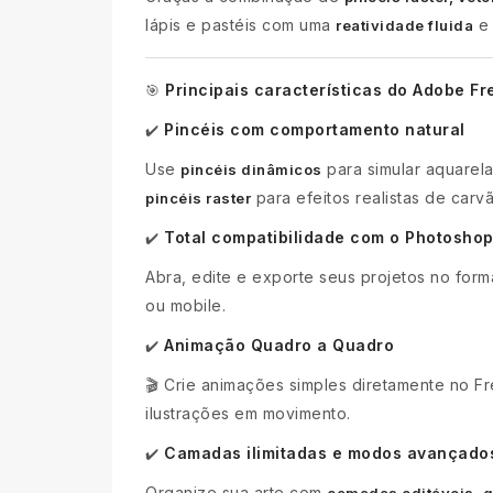
lápis e pastéis com uma
e 
reatividade fluida
Principais características do Adobe F
🎯
Pincéis com comportamento natural
✔️
Use
para simular aquarela
pincéis dinâmicos
para efeitos realistas de carvã
pincéis raster
Total compatibilidade com o Photosho
✔️
Abra, edite e exporte seus projetos no fo
ou mobile.
Animação Quadro a Quadro
✔️
🎬 Crie animações simples diretamente no 
ilustrações em movimento.
Camadas ilimitadas e modos avançado
✔️
Organize sua arte com
camadas editáveis, 