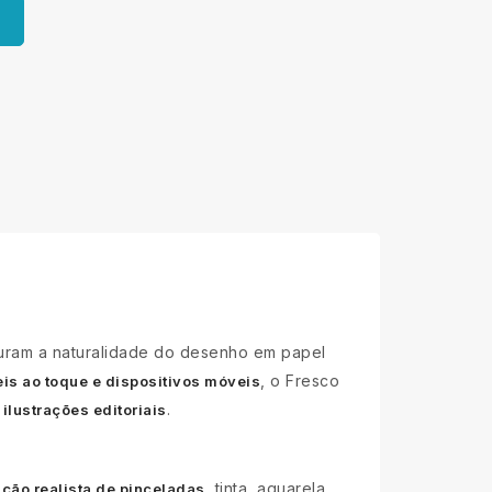
ram a naturalidade do desenho em papel
, o Fresco
eis ao toque e dispositivos móveis
.
 ilustrações editoriais
, tinta, aquarela,
ção realista de pinceladas