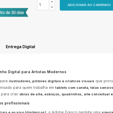
ADICIONAR AO CARRINHO
Entrega Digital
ho Digital para Artistas Modernos
 para
que procu
ilustradores, pintores digitais e criativos visuais
 Pensado para quem trabalha em
tablets com caneta, telas sensív
 para criar
obras de arte, esboços, quadrinhos, arte conceitual e
os profissionais
, o Adobe Fresco permite uma
oriais e ao vivo (dinâmicos)
simula