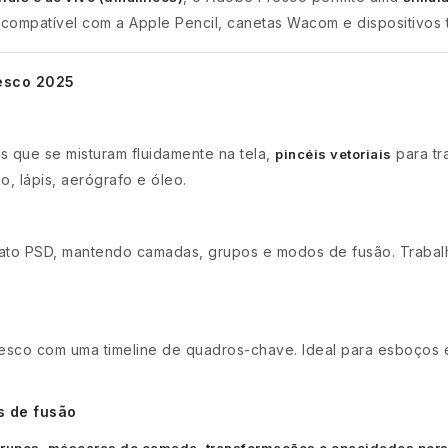
compatível com a Apple Pencil, canetas Wacom e dispositivos t
resco 2025
s que se misturam fluidamente na tela,
para tr
pincéis vetoriais
o, lápis, aerógrafo e óleo.
p
rmato PSD, mantendo camadas, grupos e modos de fusão. Traba
Fresco com uma timeline de quadros-chave. Ideal para esboço
s de fusão
grupos, máscaras de camada, transformações e opacidades per