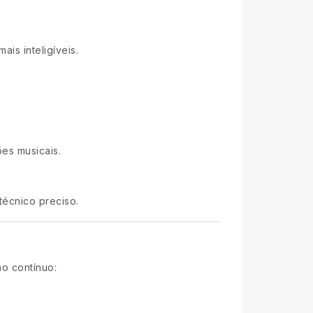
is inteligíveis.
ões musicais.
técnico preciso.
o contínuo: