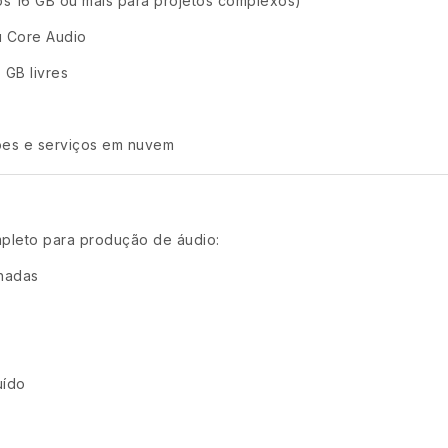
 16 GB ou mais para projetos complexos)
u Core Audio
GB livres
ções e serviços em nuvem
mpleto para produção de áudio:
lhadas
uído