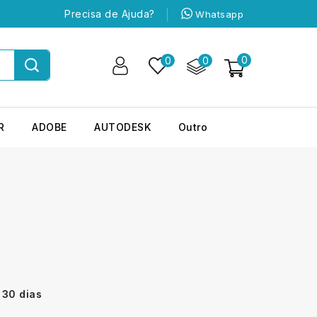
Precisa de Ajuda?
Whatsapp
0
0
0
R
ADOBE
AUTODESK
Outro
 30 dias