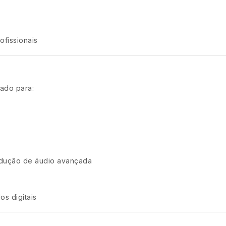
ofissionais
cado para:
odução de áudio avançada
s digitais