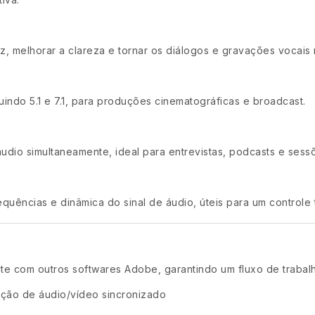
 melhorar a clareza e tornar os diálogos e gravações vocais ma
uindo 5.1 e 7.1, para produções cinematográficas e broadcast.
áudio simultaneamente, ideal para entrevistas, podcasts e sess
equências e dinâmica do sinal de áudio, úteis para um controle 
te com outros softwares Adobe, garantindo um fluxo de trabalh
ição de áudio/vídeo sincronizado