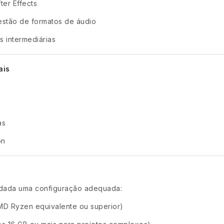
er Effects
stão de formatos de áudio
s intermediárias
ais
as
on
dada uma configuração adequada:
AMD Ryzen equivalente ou superior)