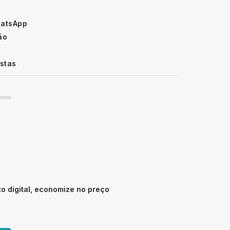
hatsApp
ão
istas
 digital, economize no preço