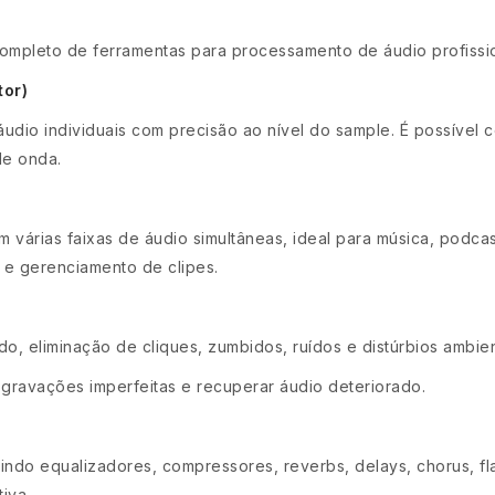
ompleto de ferramentas para processamento de áudio profissio
tor)
dio individuais com precisão ao nível do sample. É possível cort
de onda.
 várias faixas de áudio simultâneas, ideal para música, podcas
 e gerenciamento de clipes.
, eliminação de cliques, zumbidos, ruídos e distúrbios ambien
 gravações imperfeitas e recuperar áudio deteriorado.
luindo equalizadores, compressores, reverbs, delays, chorus, f
iva.