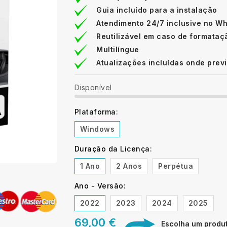
Guia incluído para a instalação
Atendimento 24/7 inclusive no W
Reutilizável em caso de formataç
Multilíngue
Atualizações incluídas onde prev
Disponível
Plataforma:
Windows
Duração da Licença:
1 Ano
2 Anos
Perpétua
Ano - Versão:
2022
2023
2024
2025
69,00 €
Escolha um produto