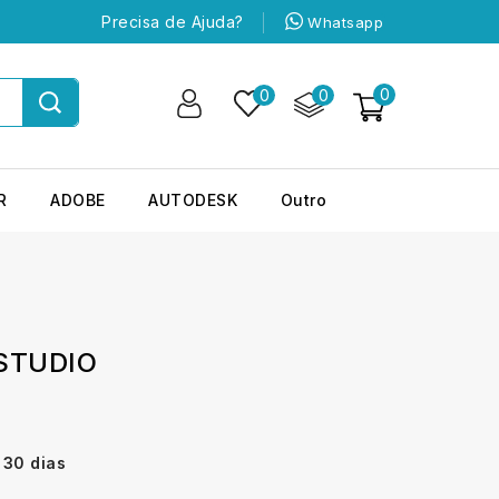
Precisa de Ajuda?
Whatsapp
0
0
0
R
ADOBE
AUTODESK
Outro
STUDIO
 30 dias