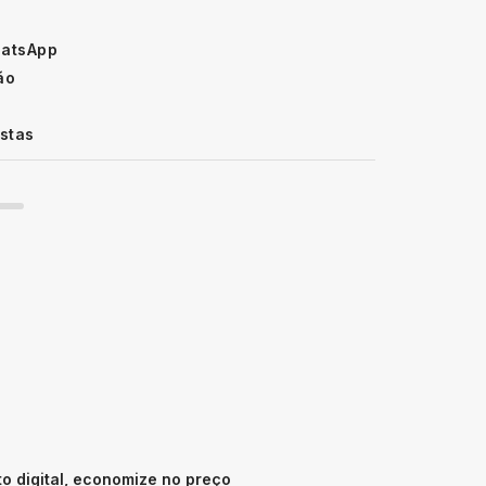
hatsApp
ão
istas
 digital, economize no preço