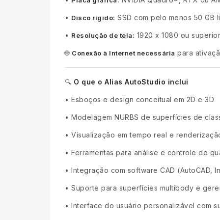
Placa gráfica:
•
SSD com pelo menos 50 GB liv
Disco rígido:
•
1920 x 1080 ou superio
Resolução de tela:
🌐
para ativaçã
Conexão à Internet necessária
O que o Alias AutoStudio inclui
🔍
•
Esboços e design conceitual em 2D e 3D
•
Modelagem NURBS de superfícies de clas
•
Visualização em tempo real e renderizaçã
•
Ferramentas para análise e controle de qu
•
Integração com software CAD (AutoCAD, Inve
•
Suporte para superfícies multibody e gere
•
Interface do usuário personalizável com su