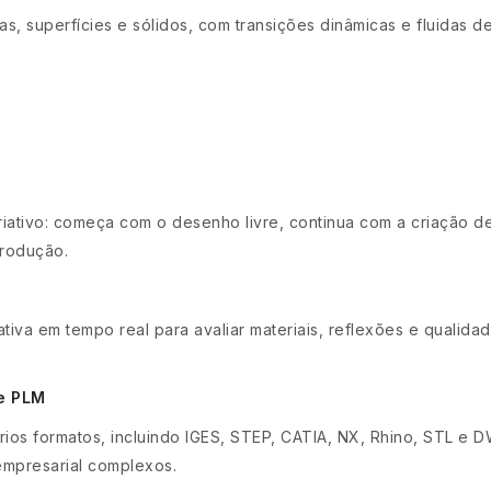
s, superfícies e sólidos, com transições dinâmicas e fluidas d
riativo: começa com o desenho livre, continua com a criação d
produção.
ativa em tempo real para avaliar materiais, reflexões e qualid
 e PLM
ios formatos, incluindo IGES, STEP, CATIA, NX, Rhino, STL e D
empresarial complexos.