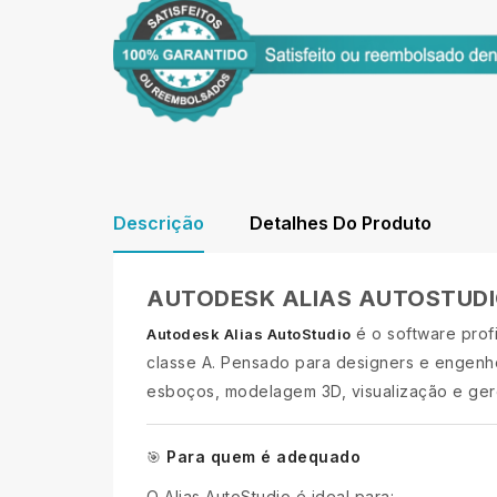
Descrição
Detalhes Do Produto
AUTODESK ALIAS AUTOSTUD
é o software prof
Autodesk Alias AutoStudio
classe A. Pensado para designers e engenhe
esboços, modelagem 3D, visualização e ger
Para quem é adequado
🎯
O Alias AutoStudio é ideal para: