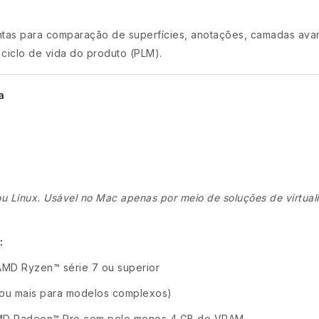
ntas para comparação de superfícies, anotações, camadas ava
ciclo de vida do produto (PLM).
a
u Linux. Usável no Mac apenas por meio de soluções de virtua
:
 AMD Ryzen™ série 7 ou superior
ou mais para modelos complexos)
MD Radeon™ Pro com pelo menos 4 GB de VRAM