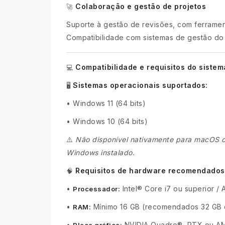
Colaboração e gestão de projetos
🚀
Suporte à gestão de revisões, com ferrame
Compatibilidade com sistemas de gestão do 
Compatibilidade e requisitos do sistem
💻
Sistemas operacionais suportados:
🖥️
•
Windows 11 (64 bits)
•
Windows 10 (64 bits)
⚠️
Não disponível nativamente para macOS o
Windows instalado.
Requisitos de hardware recomendados
🧠
•
Intel® Core i7 ou superior /
Processador:
•
Mínimo 16 GB (recomendados 32 GB 
RAM:
•
NVIDIA Quadro®, RTX ou A