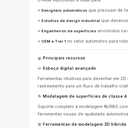
•
que precisam de fer
Designers automotivos
•
que desenvol
Estúdios de design industrial
•
envolvidos na
Engenheiros de superfícies
•
no setor automotivo para tod
OEM e Tier 1
Principais recursos
🧩
Esboço digital avançado
✏️
Ferramentas intuitivas para desenhar em 2D
rastreamento para um fluxo de trabalho criati
Modelagem de superfícies de classe A
🌀
Suporte completo à modelagem NURBS com alt
ferramentas visuais de qualidade automotiva 
Ferramentas de modelagem 3D híbrida
🛠️