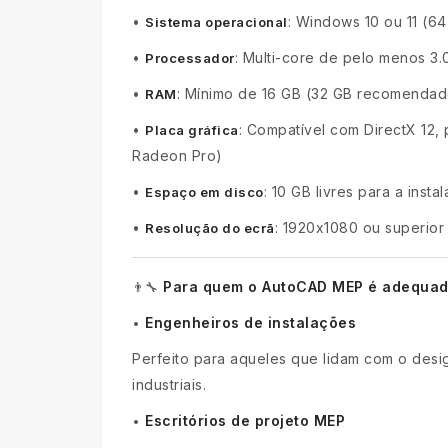
•
: Windows 10 ou 11 (64 
Sistema operacional
•
: Multi-core de pelo menos 3
Processador
•
: Mínimo de 16 GB (32 GB recomendad
RAM
•
: Compatível com DirectX 12
Placa gráfica
Radeon Pro)
•
: 10 GB livres para a insta
Espaço em disco
•
: 1920x1080 ou superior
Resolução do ecrã
Para quem o AutoCAD MEP é adequa
👨‍🔧
Engenheiros de instalações
•
Perfeito para aqueles que lidam com o desig
industriais.
Escritórios de projeto MEP
•