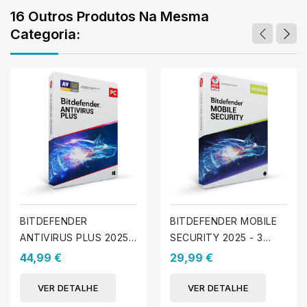
16 Outros Produtos Na Mesma
Categoria:
BITDEFENDER
BITDEFENDER MOBILE
ANTIVIRUS PLUS 2025 -
SECURITY 2025 - 3
1 PC - 1 Ano
dispositivos - 1 Ano
44,99 €
29,99 €
VER DETALHE
VER DETALHE