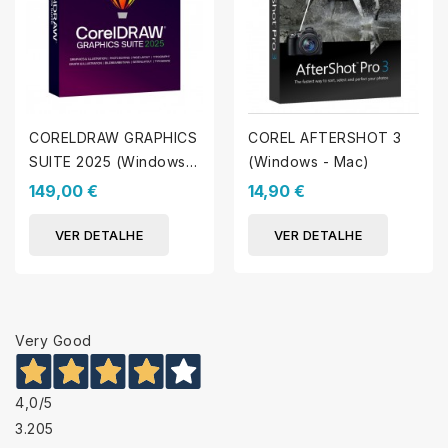
CORELDRAW GRAPHICS
COREL AFTERSHOT 3
SUITE 2025 (Windows -
(Windows - Mac)
MAC)
149,00 €
14,90 €
VER DETALHE
VER DETALHE
Very Good
4,0
/5
3.205