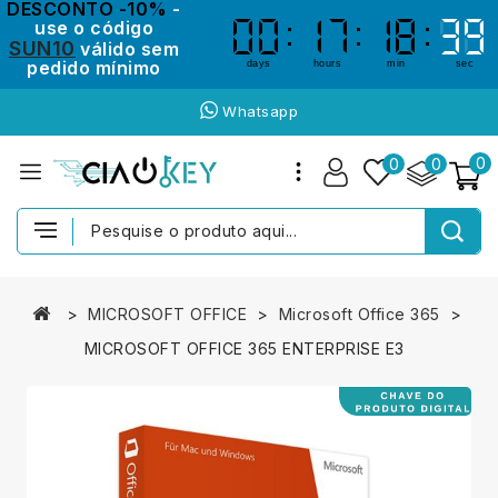
DESCONTO -10%
-
use o código
00
00
17
17
18
18
39
39
SUN10
válido sem
pedido mínimo
days
hours
min
sec
Whatsapp
0
0
0
MICROSOFT OFFICE
Microsoft Office 365
MICROSOFT OFFICE 365 ENTERPRISE E3