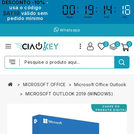
DESCONTO -10%
-
usa o código
00
00
19
19
14
14
16
16
SAT10
válido sem
pedido mínimo
days
hours
min
sec
Whatsapp
0
0
0
MICROSOFT OFFICE
Microsoft Office Outlook
MICROSOFT OUTLOOK 2019 (WINDOWS)