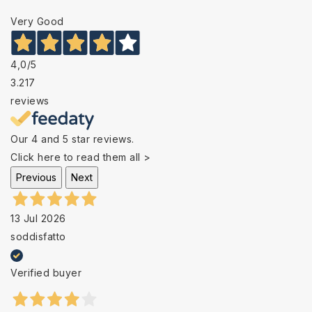
Very Good
4,0
/5
3.217
reviews
Our 4 and 5 star reviews.
Click here to read them all >
Previous
Next
13 Jul 2026
soddisfatto
Verified buyer