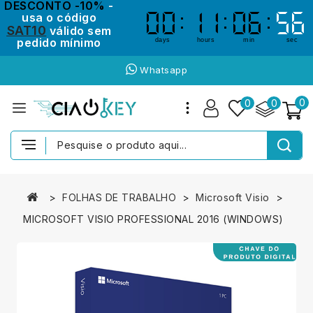
DESCONTO -10%
-
usa o código
00
00
11
11
06
06
56
55
55
56
SAT10
válido sem
pedido mínimo
days
hours
min
sec
Whatsapp
0
0
0
FOLHAS DE TRABALHO
Microsoft Visio
MICROSOFT VISIO PROFESSIONAL 2016 (WINDOWS)