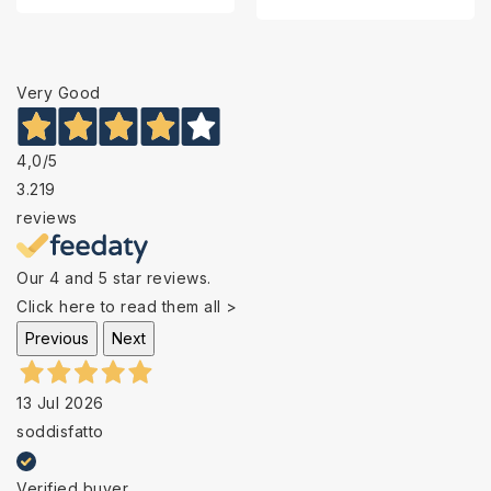
Very Good
4,0
/5
3.219
reviews
Our 4 and 5 star reviews.
Click here to read them all >
Previous
Next
13 Jul 2026
soddisfatto
Verified buyer