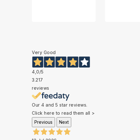
Very Good
4,0
/5
3.217
reviews
Our 4 and 5 star reviews.
Click here to read them all >
Previous
Next