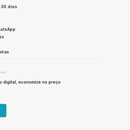
 30 dias
hatsApp
ão
istas
 digital, economize no preço