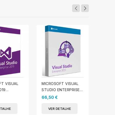
T VISUAL
MICROSOFT VISUAL
MICRO
019
STUDIO ENTERPRISE
STUDI
SE
2015
PROFIS
66,50 €
47,99 
ETALHE
VER DETALHE
VER