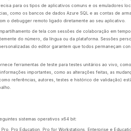
ecisa para os tipos de aplicativos comuns e os emuladores lo
ncias, como os bancos de dados Azure SQL e as contas de ar
om o debugger remoto ligado diretamente ao seu aplicativo.
mpartilhamento de tela com sessões de colaboração em tempo r
emente do número, da língua ou da plataforma. Sessões pers
personalizadas do editor garantem que todos permaneçam con
ornece ferramentas de teste para testes unitários ao vivo, com
nformações importantes, como as alterações feitas, as mudanças
omo referências, autores, testes e histórico de validação) estã
balho.
guintes sistemas operativos x64 bit:
Pro, Pro Education, Pro for Workstations, Enterprise e Educati