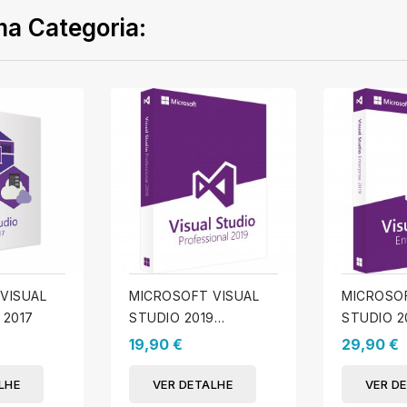
a Categoria:
VISUAL
MICROSOFT VISUAL
MICROSOF
 2017
STUDIO 2019
STUDIO 2
PROFISSIONAL
ENTERPRI
19,90 €
29,90 €
LHE
VER DETALHE
VER D