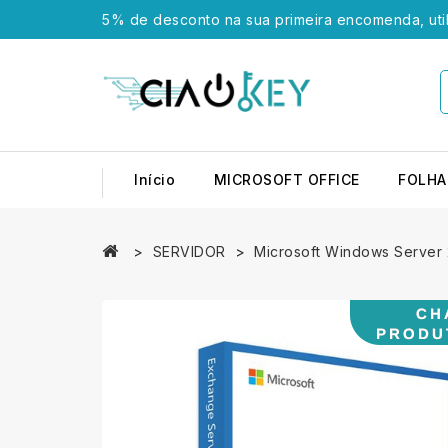
5% de desconto na sua primeira encomenda, uti
Início
MICROSOFT OFFICE
FOLHA
SERVIDOR
Microsoft Windows Server