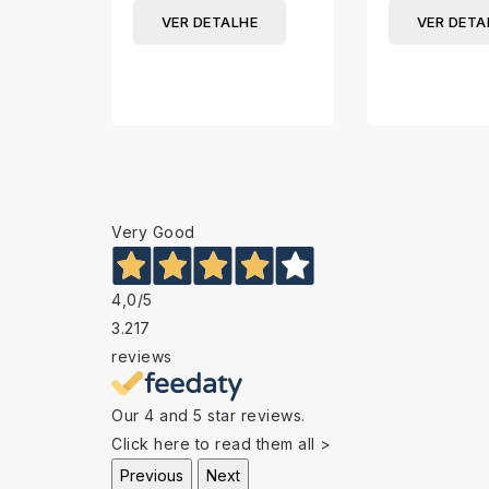
VER DETALHE
VER DETA
Very Good
4,0
/5
3.217
reviews
Our 4 and 5 star reviews.
Click here to read them all >
Previous
Next