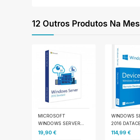
12 Outros Produtos Na Mes
MICROSOFT
WINDOWS S
WINDOWS SERVER
2016 DATAC
2016 STANDARD
RDS 10 LICE
19,90 €
114,99 €
DISPOSITIV