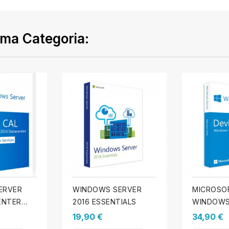
ma Categoria:
ERVER
WINDOWS SERVER
MICROSO
ENTER
2016 ESSENTIALS
WINDOWS
NÇAS DE
2016 STA
19,90 €
34,90 €
O CALS
LICENÇAS