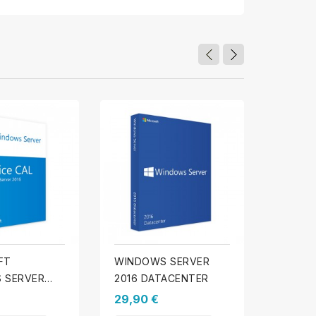
FT
WINDOWS SERVER
MICRO
 SERVER
2016 DATACENTER
WINDO
NDARD - 10
2016 D
29,90 €
114,99
 DE
LICEN