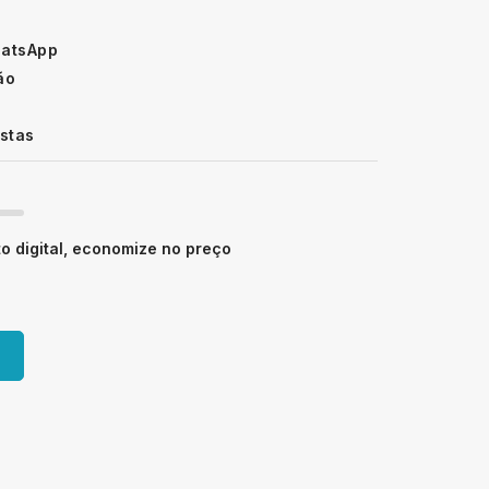
hatsApp
ão
istas
 digital, economize no preço