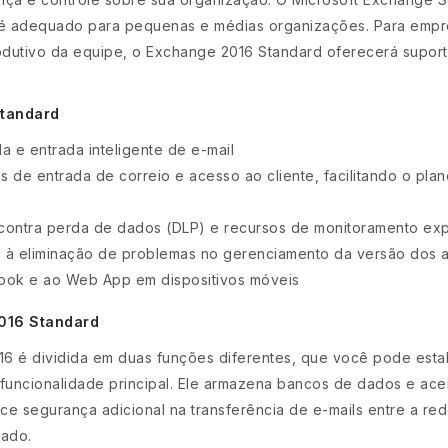
 é adequado para pequenas e médias organizações. Para empres
odutivo da equipe, o Exchange 2016 Standard oferecerá supor
Standard
a e entrada inteligente de e-mail
es de entrada de correio e acesso ao cliente, facilitando o pla
contra perda de dados (DLP) e recursos de monitoramento ex
 à eliminação de problemas no gerenciamento da versão dos 
tlook e ao Web App em dispositivos móveis
016 Standard
6 é dividida em duas funções diferentes, que você pode estab
 funcionalidade principal. Ele armazena bancos de dados e aceit
e segurança adicional na transferência de e-mails entre a rede
nado.