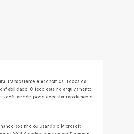
"
ara, transparente e econômica. Todos os
confiabilidade. O foco está no arquivamento
ard você também pode executar rapidamente
alhando sozinho ou usando o Microsoft
erver 2016 Standard suporta até 5 bancos