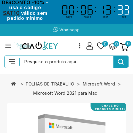
DESCONTO -10%
-
usa o código
00
00
06
06
13
13
33
33
SAT10
válido sem
pedido mínimo
days
hours
min
sec
Whatsapp
0
0
0
FOLHAS DE TRABALHO
Microsoft Word
Microsoft Word 2021 para Mac