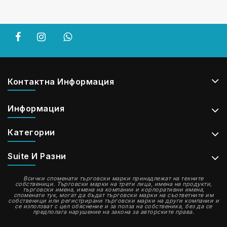
Контактна Информация
Информация
Категории
Suite И Разни
Всички споменати търговски марки принадлежат на техните
собственици. Търговски марки на трети лица, имена на продукти,
търговски имена, имена на компании и корпоративни имена,
споменати тук, могат да бъдат търговски марки на съответните им
собственици или регистрирани търговски марки на други компании и
се използват с цел обяснение и за полза на собственика, без да се
предполага нарушение на закона за авторските права.