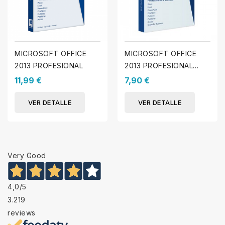
MICROSOFT OFFICE
MICROSOFT OFFICE
2013 PROFESIONAL
2013 PROFESIONAL
PLUS
11,99 €
7,90 €
VER DETALLE
VER DETALLE
Very Good
4,0
/5
3.219
reviews