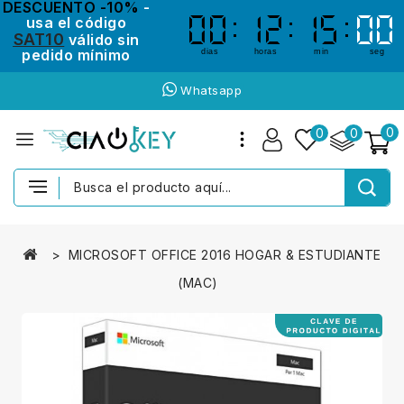
DESCUENTO -10%
-
usa el código
00
00
12
12
15
15
00
00
SAT10
válido sin
pedido mínimo
dias
horas
min
seg
Whatsapp
0
0
0
MICROSOFT OFFICE 2016 HOGAR & ESTUDIANTE
(MAC)