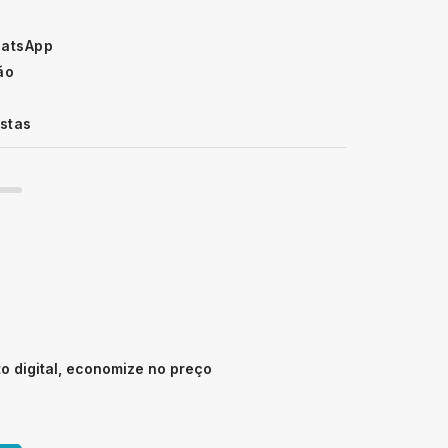
hatsApp
ão
istas
 digital, economize no preço