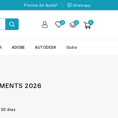
Precisa de Ajuda?
Whatsapp
0
0
0
R
ADOBE
AUTODESK
Outro
MENTS 2026
 30 dias