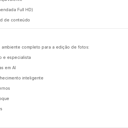
mendada Full HD)
ad de conteúdo
 ambiente completo para a edição de fotos:
 e especialista
as em AI
hecimento inteligente
ernos
toque
ws