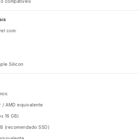
o compatíveis
ais
el com:
ple Silicon
mos:
r / AMD equivalente
s 16 GB)
 GB (recomendado SSD)
equivalente