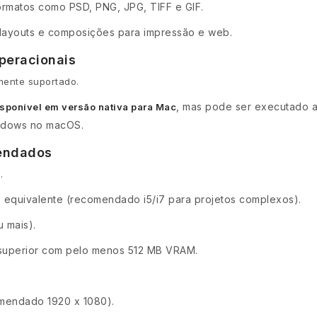
ormatos como PSD, PNG, JPG, TIFF e GIF.
layouts e composições para impressão e web.
peracionais
mente suportado.
, mas pode ser executado 
isponível em versão nativa para Mac
indows no macOS.
mendados
.
D equivalente (recomendado i5/i7 para projetos complexos).
 mais).
superior com pelo menos 512 MB VRAM.
mendado 1920 x 1080).