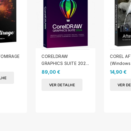
TOMIRAGE
CORELDRAW
COREL A
GRAPHICS SUITE 2024
(Windows
(WINDOWS)
89,00 €
14,90 €
LHE
VER DETALHE
VER D