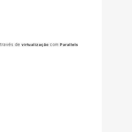
através de
com
virtualização
Parallels