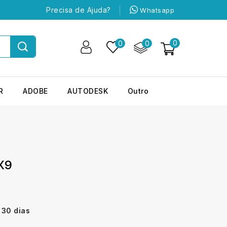
Precisa de Ajuda?
Whatsapp
0
0
0
R
ADOBE
AUTODESK
Outro
X9
 30 dias