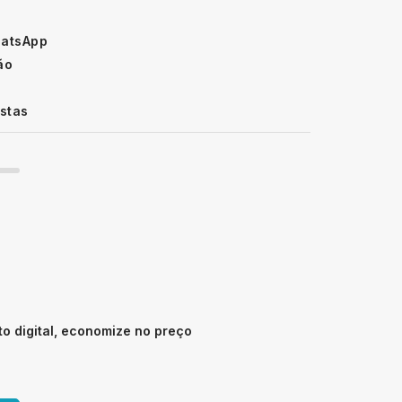
hatsApp
ão
istas
 digital, economize no preço