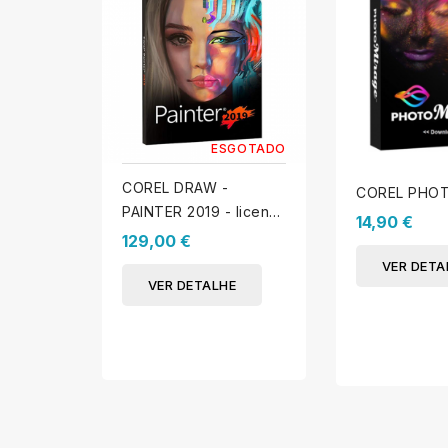
ESGOTADO
COREL DRAW -
COREL PHO
PAINTER 2019 - licença
14,90 €
usada
129,00 €
VER DETA
VER DETALHE