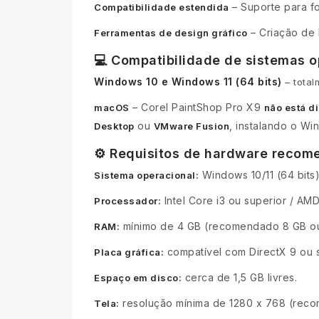
– Suporte para f
Compatibilidade estendida
– Criação de 
Ferramentas de design gráfico
💻 Compatibilidade de sistemas o
Windows 10 e Windows 11 (64 bits)
– total
– Corel PaintShop Pro X9
macOS
não está d
ou
, instalando o W
Desktop
VMware Fusion
⚙️ Requisitos de hardware reco
Windows 10/11 (64 bits)
Sistema operacional:
Intel Core i3 ou superior / AM
Processador:
mínimo de 4 GB (recomendado 8 GB ou
RAM:
compatível com DirectX 9 ou 
Placa gráfica:
cerca de 1,5 GB livres.
Espaço em disco:
resolução mínima de 1280 x 768 (reco
Tela: