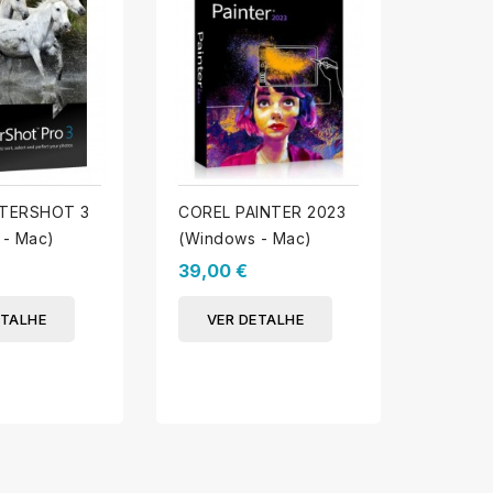
COREL
FTERSHOT 3
COREL PAINTER 2023
GRAPHI
 - Mac)
(Windows - Mac)
(MAC)
69,00
39,00 €
VER
ETALHE
VER DETALHE