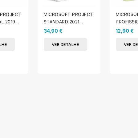
 PROJECT
MICROSOFT PROJECT
MICROSO
L 2019
STANDARD 2021
PROFISSI
(WINDOWS)
(WINDOW
34,90 €
12,90 €
LHE
VER DETALHE
VER D