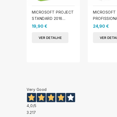
MICROSOFT PROJECT
MICROSOFT
STANDARD 2016
PROFISSIONA
(WINDOWS)
(WINDOWS)
19,90 €
24,90 €
VER DETALHE
VER DETA
Very Good
4,0
/5
3.217