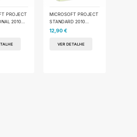
FT PROJECT
MICROSOFT PROJECT
MICRO
ONAL 2010
STANDARD 2010
STAND
S)
(WINDOWS)
(WIND
12,90 €
14,90 
ETALHE
VER DETALHE
VER