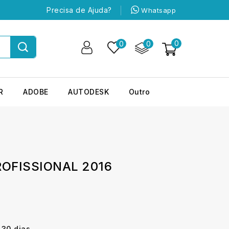
Precisa de Ajuda?
Whatsapp
0
0
0
R
ADOBE
AUTODESK
Outro
OFISSIONAL 2016
 30 dias