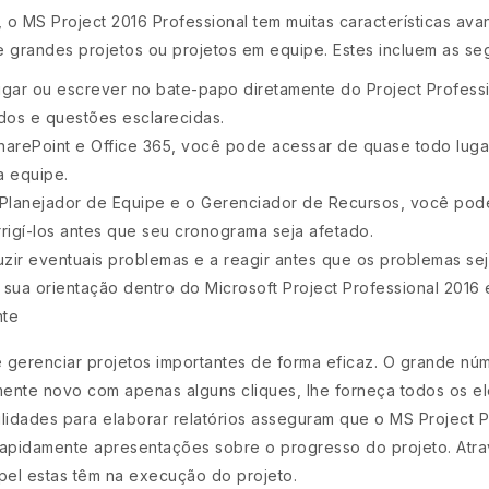
, o MS Project 2016 Professional tem muitas características a
e grandes projetos ou projetos em equipe. Estes incluem as se
igar ou escrever no bate-papo diretamente do Project Profes
dos e questões esclarecidas.
harePoint e Office 365, você pode acessar de quase todo luga
a equipe.
o Planejador de Equipe e o Gerenciador de Recursos, você p
rrigí-los antes que seu cronograma seja afetado.
zir eventuais problemas e a reagir antes que os problemas sej
 sua orientação dentro do Microsoft Project Professional 2016 é
nte
 gerenciar projetos importantes de forma eficaz. O grande n
ente novo com apenas alguns cliques, lhe forneça todos os e
ilidades para elaborar relatórios asseguram que o MS Project 
r rapidamente apresentações sobre o progresso do projeto. Atr
pel estas têm na execução do projeto.