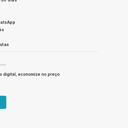
hatsApp
ão
istas
 digital, economize no preço