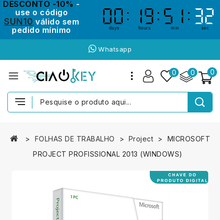
DESCONTO -10%
-
use o código
00
00
19
19
51
51
31
31
SUN10
válido sem
pedido mínimo
days
hours
min
sec
Whatsapp
0
0
0
FOLHAS DE TRABALHO
Project
MICROSOFT
PROJECT PROFISSIONAL 2013 (WINDOWS)